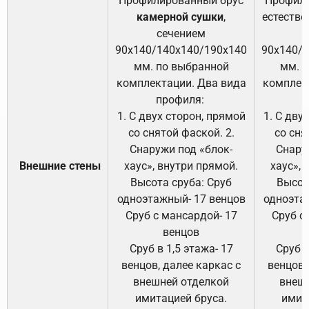
Профилированный брус
Профили
камерной сушки
,
естестве
сечением
с
90х140/140х140/190х140
90х140/
мм. по выбранной
мм. 
комплектации. Два вида
комплек
профиля:
п
1. С двух сторон, прямой
1. С дву
со снятой фаской. 2.
со сня
Снаружи под «блок-
Снару
Внешние стены
хаус», внутри прямой.
хаус», 
Высота сруба: Сруб
Высот
одноэтажный- 17 венцов
одноэта
Сруб с мансардой- 17
Сруб с
венцов
Сруб в 1,5 этажа- 17
Сруб в
венцов, далее каркас с
венцов,
внешней отделкой
внеш
имитацией бруса.
имит