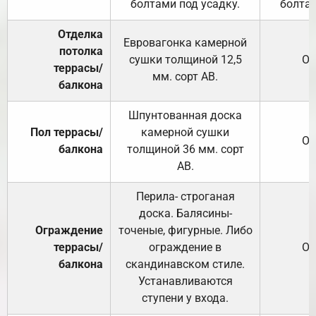
болтами под усадку.
болтам
Отделка
Евровагонка камерной
потолка
сушки толщиной 12,5
От
террасы/
мм. сорт АВ.
балкона
Шпунтованная доска
Пол террасы/
камерной сушки
От
балкона
толщиной 36 мм. сорт
АВ.
Перила- строганая
доска. Балясины-
Ограждение
точеные, фигурные. Либо
террасы/
ограждение в
От
балкона
скандинавском стиле.
Устанавливаются
ступени у входа.