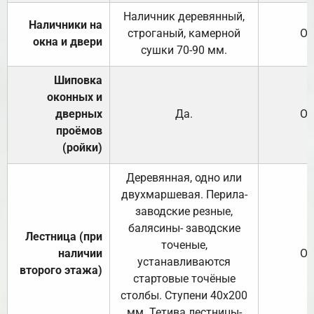
Наличник деревянный,
Наличники на
строганый, камерной
От
окна и двери
сушки 70-90 мм.
Шиповка
оконных и
дверных
Да.
От
проёмов
(ройки)
Деревянная, одно или
двухмаршевая. Перила-
заводские резные,
балясины- заводские
Лестница (при
точеные,
наличии
От
устанавливаются
второго этажа)
стартовые точёные
столбы. Ступени 40х200
мм. Тетива лестницы-