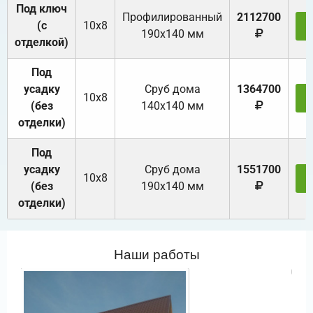
Под ключ
Профилированный
2112700
(с
10х8
З
190х140 мм
отделкой)
Под
усадку
Cруб дома
1364700
10х8
З
(без
140х140 мм
отделки)
Под
усадку
Cруб дома
1551700
10х8
З
(без
190х140 мм
отделки)
Наши работы