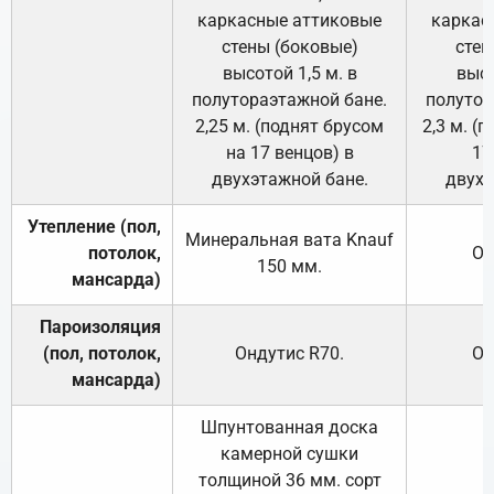
каркасные аттиковые
каркас
стены (боковые)
стен
высотой 1,5 м. в
высо
полутораэтажной бане.
полутор
2,25 м. (поднят брусом
2,3 м. (
на 17 венцов) в
17
двухэтажной бане.
двухэ
Утепление (пол,
Минеральная вата
Knauf
потолок,
От
150
мм.
мансарда)
Пароизоляция
(пол, потолок,
Ондутис
R70
.
От
мансарда)
Шпунтованная доска
камерной сушки
толщиной 36 мм. сорт