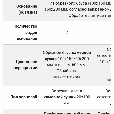
Из обрезного бруса (100х150 мм.
Основание
150х200 мм. согласно выбранному с
(обвязка)
Обработка антисептик
Количество
рядов
2
основания
Обр
Обрезной брус
камерной
естеств
сушки
100х150/50х200
Цокольное
100х15
мм. с шагом 600 мм.
перекрытие
шаг
Обработка
О
антисептиком.
ант
Обрезная доска
Обр
Пол черновой
камерной сушки
20х100
естеств
мм.
2