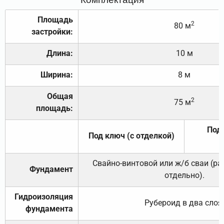
Площадь
2
80 м
застройки:
Длина:
10 м
Ширина:
8 м
Общая
2
75 м
площадь:
Под 
Под ключ (с отделкой)
Свайно-винтовой или ж/б сваи (р
Фундамент
отдельно).
Гидроизоляция
Рубероид в два слоя
фундамента