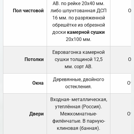
АВ. по рейке 20х40 мм.
Пол чистовой
либо шпунтованная ДСП
От
16 мм. по разряженной
обрешётке из обрезной
доски
камерной сушки
20х100 мм.
Евровагонка камерной
Потолки
сушки толщиной 12,5
От
мм. сорт АВ.
Деревянные, двойного
Окна
От
остекления.
Входная- металлическая,
утеплённая (Россия).
Двери
Межкомнатные-
От
филёнчатые. В парную-
клиновая (банная).