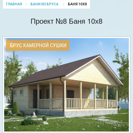
ГЛАВНАЯ
БАНИ ИЗ БРУСА
CURRENT:
БАНЯ 10Х8
Проект №8 Баня 10х8
БРУС КАМЕРНОЙ СУШКИ