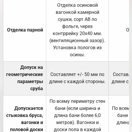
Отделка осиновой
вагонкой камерной
сушки, сорт АВ по
фольге, через
Отделка парной
От
контррейку 20х40 мм.
(вентиляционный зазор).
Установка пологов из
осины.
Допуск на
геометрические
Составляет +/- 50 мм по
Составля
параметры
длине с каждой стороны.
длине с 
сруба
По всему периметру стен
Допускается
бани (если ширина и
По всему
стыковка бруса,
длина бани более 6,0
бани (
вагонки и
метров). Вагонки и
длина 
половой доски
доски пола в каждой