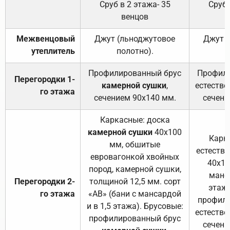
Сруб в 2 этажа- 35
Сруб 
венцов
Межвенцовый
Джут (льноджутовое
Джут 
утеплитель
полотно).
п
Профилированный брус
Профили
Перегородки 1-
камерной сушки
,
естестве
го этажа
сечением 90х140 мм.
сечени
Каркасные: доска
камерной сушки
40х100
Карк
мм, обшитые
естеств
евровагонкой хвойных
40х10
пород, камерной сушки,
манса
Перегородки 2-
толщиной 12,5 мм. сорт
этажа
го этажа
«АВ» (бани с мансардой
профили
и в 1,5 этажа). Брусовые:
естестве
профилированный брус
сечени