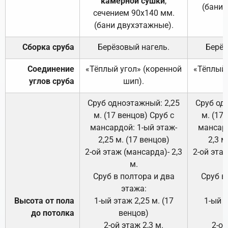
камерной сушки
,
(бани 
сечением 90х140 мм.
(бани двухэтажные).
Сборка сруба
Берёзовый нагель.
Берёз
Соединение
«Тёплый угол» (коренной
«Тёплый 
углов сруба
шип).
Сруб одноэтажный: 2,25
Сруб од
м. (17 венцов) Сруб с
м. (17
мансардой: 1-ый этаж-
мансард
2,25 м. (17 венцов)
2,3 м
2-ой этаж (мансарда)- 2,3
2-ой этаж
м.
Сруб в полтора и два
Сруб в
этажа:
Высота от пола
1-ый этаж 2,25 м. (17
1-ый э
до потолка
венцов)
2-ой этаж 2,3 м.
2-ой