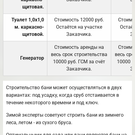
щитовая.
Туалет 1,0х1,0
Стоимость 12000 руб.
Стоимо
м. каркасно-
Остаётся на участке
Остаёт
щитовой.
Заказчика.
З
Стоимость аренды на
Стоимо
весь срок строительства
весь сро
Генератор
10000 руб. ГСМ за счёт
10000 р
Заказчика.
З
Строительство бани может осуществляться в двух
вариантах: под усадку, когда сруб отстаивается в
течение некоторого времени и под ключ.
Зимой эксперты советуют строить бани из зимнего
леса, летом - из сухого бруса.
Оптимальными для сада или дачи являются бани на