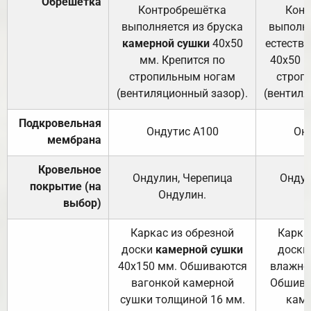
Обрешётка
Контробрешётка
Конт
выполняется из бруска
выполня
камерной сушки
40х50
естеств
мм. Крепится по
40х50 м
стропильным ногам
строп
(вентиляционный зазор).
(вентиля
Подкровельная
Ондутис А100
Он
мембрана
Кровельное
Ондулин, Черепица
Ондул
покрытие (на
Ондулин.
выбор)
Каркас из обрезной
Карка
доски
камерной сушки
доски
40х150 мм. Обшиваются
влажно
вагонкой камерной
Обшива
сушки толщиной 16 мм.
каме