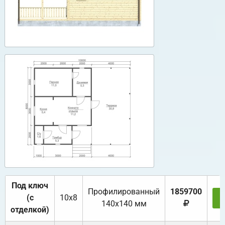
Под ключ
Профилированный
1859700
(с
10х8
З
140х140 мм
отделкой)