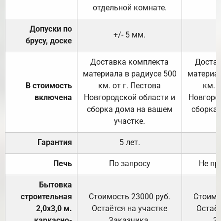
отдельной комнате.
Допуски по
+/- 5 мм.
брусу, доске
Доставка комплекта
Достав
материала в радиусе 500
материал
В стоимость
км. от г. Пестова
км. 
включена
Новгородской области и
Новгоро
сборка дома на вашем
сборка
участке.
Гарантия
5 лет.
Печь
По запросу
Не пр
Бытовка
строительная
Стоимость 23000 руб.
Стоимо
2,0х3,0 м.
Остаётся на участке
Остаёт
каркасно-
Заказчика.
З