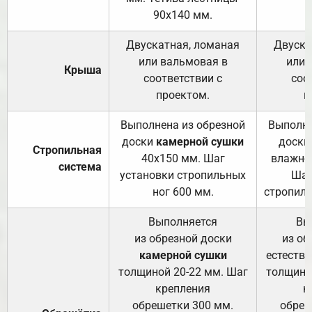
90х140 мм.
Двускатная, ломаная
Двуска
или вальмовая в
или 
Крыша
соответствии с
соо
проектом.
п
Выполнена из обрезной
Выполне
доски
камерной сушки
доски
Стропильная
40х150 мм. Шаг
влажно
система
установки стропильных
Шаг
ног 600 мм.
стропиль
Выполняется
Вы
из обрезной доски
из об
камерной сушки
естеств
толщиной 20-22 мм. Шаг
толщино
крепления
к
обрешетки 300 мм.
обреш