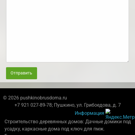
Отправить
© 2026 pushkinobrusdoma.ru
+7 921 027-89-78; Пушкино, ул. Грибоедова, д. 7
Информация
Строительство деревянных домов: Дачные домики под
усадку, каркасные дома под ключ для пмж.