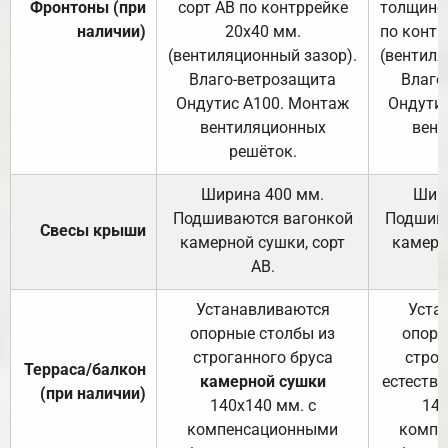
Фронтоны (при
сорт АВ по контррейке
толщиной
наличии)
20х40 мм.
по контр
(вентиляционный зазор).
(вентиля
Влаго-ветрозащита
Влаго
Ондутис А100. Монтаж
Ондути
вентиляционных
вент
решёток.
Ширина 400 мм.
Шир
Подшиваются вагонкой
Подшива
Свесы крыши
камерной сушки, сорт
камерн
АВ.
Устанавливаются
Уста
опорные столбы из
опорн
строганного бруса
строг
Терраса/балкон
камерной сушки
естеств
(при наличии)
140х140 мм. с
140
компенсационными
компе