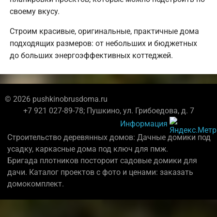
своему вкусу.
Строим красивые, оригинальные, практичные дома
подходящих размеров: от небольших и бюджетных
до больших энергоэффективных коттеджей.
© 2026 pushkinobrusdoma.ru
+7 921 027-89-78; Пушкино, ул. Грибоедова, д. 7
Информация
Строительство деревянных домов: Дачные домики под
усадку, каркасные дома под ключ для пмж.
Бригада плотников постороит садовые домики для
дачи. Каталог проектов с фото и ценами: заказать
домокомплект.