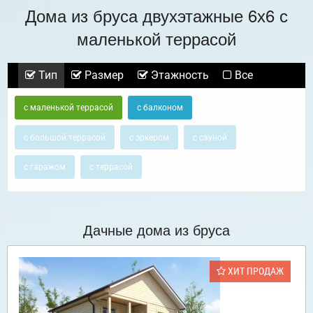
Дома из бруса двухэтажные 6х6 с
маленькой террасой
Тип
Размер
Этажность
Все
с маленькой террасой
с балконом
с большой террасой
с эркером
с сауной
с гаражом
с террасой
Дачные дома из бруса
ХИТ ПРОДАЖ