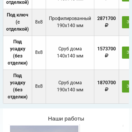
отделкой)
Под ключ
Профилированный
2871700
(с
8х8
За
190х140 мм
отделкой)
Под
усадку
Cруб дома
1573700
8х8
За
(без
140х140 мм
отделки)
Под
усадку
Cруб дома
1870700
8х8
За
(без
190х140 мм
отделки)
Наши работы