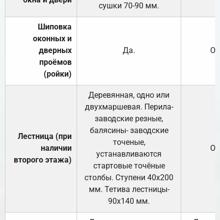
сушки 70-90 мм.
Шиповка
оконных и
дверных
Да.
От
проёмов
(ройки)
Деревянная, одно или
двухмаршевая. Перила-
заводские резные,
балясины- заводские
Лестница (при
точеные,
наличии
От
устанавливаются
второго этажа)
стартовые точёные
столбы. Ступени 40х200
мм. Тетива лестницы-
90х140 мм.