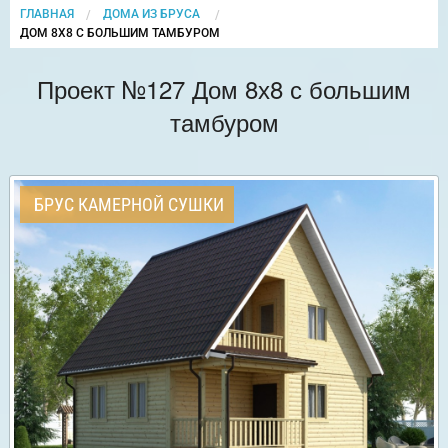
ГЛАВНАЯ
ДОМА ИЗ БРУСА
CURRENT:
ДОМ 8Х8 С БОЛЬШИМ ТАМБУРОМ
Проект №127 Дом 8х8 с большим
тамбуром
БРУС КАМЕРНОЙ СУШКИ