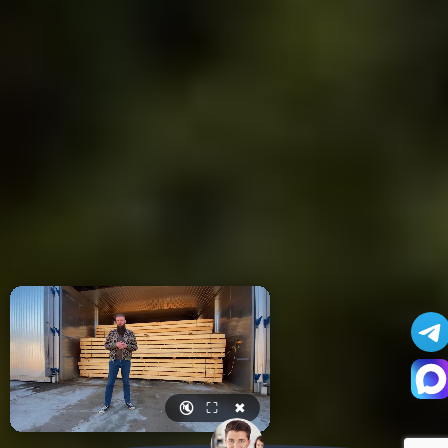
🔇
⛶
✖