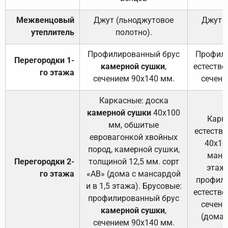
Межвенцовый
Джут (льноджутовое
Джут 
утеплитель
полотно).
п
Профилированный брус
Профили
Перегородки 1-
камерной сушки
,
естестве
го этажа
сечением 90х140 мм.
сечени
Каркасные: доска
камерной сушки
40х100
Карк
мм, обшитые
естеств
евровагонкой хвойных
40х10
пород, камерной сушки,
манса
Перегородки 2-
толщиной 12,5 мм. сорт
этажа
го этажа
«АВ» (дома с мансардой
профили
и в 1,5 этажа). Брусовые:
естестве
профилированный брус
сечени
камерной сушки
,
(дома 
сечением 90х140 мм.