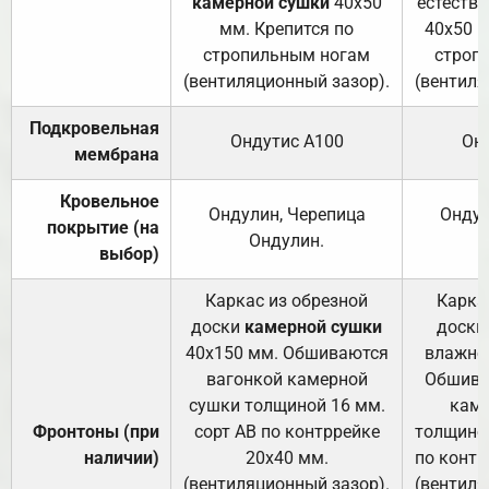
камерной сушки
40х50
естеств
мм. Крепится по
40х50 м
стропильным ногам
строп
(вентиляционный зазор).
(вентиля
Подкровельная
Ондутис А100
Он
мембрана
Кровельное
Ондулин, Черепица
Ондул
покрытие (на
Ондулин.
выбор)
Каркас из обрезной
Карка
доски
камерной сушки
доски
40х150 мм. Обшиваются
влажно
вагонкой камерной
Обшива
сушки толщиной 16 мм.
каме
Фронтоны (при
сорт АВ по контррейке
толщиной
наличии)
20х40 мм.
по контр
(вентиляционный зазор).
(вентиля