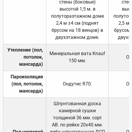
стены (боковые)
стен
высотой 1,5 м. в
высо
полутораэтажном доме
полутор
2,4 м ±4 см (поднят
2,5 м 
брусом на 18 венцов) в
брусом 
двухэтажном доме.
двухэ
Утепление (пол,
Минеральная вата
Knauf
потолок,
От
150
мм.
мансарда)
Пароизоляция
(пол, потолок,
Ондутис
R70
.
От
мансарда)
Шпунтованная доска
камерной сушки
толщиной 36 мм. сорт
АВ. по рейке 20х40 мм.
Пол чистовой
либо шпунтованная ДСП
От