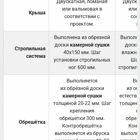
Двускатная, ломаная
Двуска
или вальмовая в
или 
Крыша
соответствии с
соо
проектом.
п
Выполнена из обрезной
Выполне
доски
камерной сушки
доски
Стропильная
40х150 мм. Шаг
влажно
система
установки стропильных
Шаг
ног 600 мм.
стропиль
Выполняется
Вы
из обрезной доски
из об
камерной сушки
естеств
толщиной 20-22 мм. Шаг
толщино
крепления
к
обрешетки 300 мм.
обреш
Обрешётка
Контробрешётка
Конт
выполняется из бруска
выполня