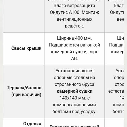
Влаго-ветрозащита
Влаго
Ондутис А100. Монтаж
Ондути
вентиляционных
вент
решёток.
Ширина 400 мм.
Шир
Подшиваются вагонкой
Подшива
Свесы крыши
камерной сушки, сорт
камерн
АВ.
Устанавливаются
Уста
опорные столбы из
опорн
строганного бруса
строг
Терраса/балкон
камерной сушки
естеств
(при наличии)
140х140 мм. с
140
компенсационными
компе
болтами под усадку.
болтам
Отделка