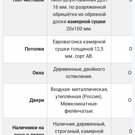
16 мм. по разряженной
обрешётке из обрезной
доски
камерной сушки
20х100 мм.
Евровагонка камерной
Потолки
сушки толщиной 12,5
От
мм. сорт АВ.
Деревянные, двойного
Окна
От
остекления.
Входная- металлическая,
утеплённая (Россия).
Двери
От
Межкомнатные-
филёнчатые.
Наличник деревянный,
Наличники на
строганый, камерной
От
окна и двери