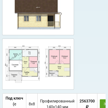
Под ключ
Профилированный
2563700
(с
8х8
За
140х140 мм