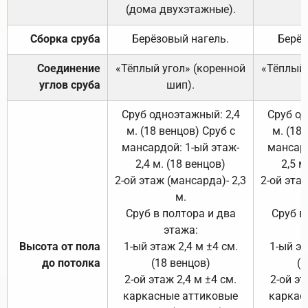
(дома двухэтажные).
Сборка сруба
Берёзовый нагель.
Берёз
Соединение
«Тёплый угол» (коренной
«Тёплый 
углов сруба
шип).
Сруб одноэтажный: 2,4
Сруб од
м. (18 венцов) Сруб с
м. (18
мансардой: 1-ый этаж-
мансард
2,4 м. (18 венцов)
2,5 м
2-ой этаж (мансарда)- 2,3
2-ой этаж
м.
Сруб в полтора и два
Сруб в
этажа:
Высота от пола
1-ый этаж 2,4 м ±4 см.
1-ый эт
до потолка
(18 венцов)
(1
2-ой этаж 2,4 м ±4 см.
2-ой эт
каркасные аттиковые
каркас