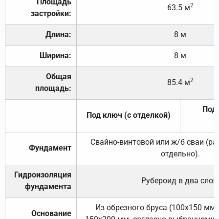
Площадь
2
63.5 м
застройки:
Длина:
8 м
Ширина:
8 м
Общая
2
85.4 м
площадь:
Под 
Под ключ (с отделкой)
Свайно-винтовой или ж/б сваи (р
Фундамент
отдельно).
Гидроизоляция
Рубероид в два слоя
фундамента
Из обрезного бруса (100х150 мм.
Основание