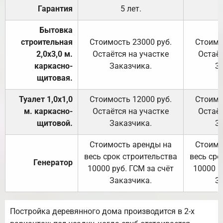
Гарантия
5 лет.
Бытовка
строительная
Стоимость 23000 руб.
Стоимо
2,0х3,0 м.
Остаётся на участке
Остаёт
каркасно-
Заказчика.
З
щитовая.
Туалет 1,0х1,0
Стоимость 12000 руб.
Стоимо
м. каркасно-
Остаётся на участке
Остаёт
щитовой.
Заказчика.
З
Стоимость аренды на
Стоимо
весь срок строительства
весь сро
Генератор
10000 руб. ГСМ за счёт
10000 р
Заказчика.
З
Постройка деревянного дома производится в 2-х