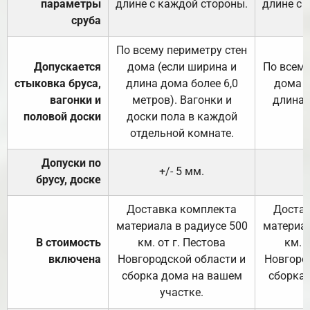
параметры
длине с каждой стороны.
длине с 
сруба
По всему периметру стен
Допускается
дома (если ширина и
По всему
стыковка бруса,
длина дома более 6,0
дома (
вагонки и
метров). Вагонки и
длина 
половой доски
доски пола в каждой
отдельной комнате.
Допуски по
+/- 5 мм.
брусу, доске
Доставка комплекта
Достав
материала в радиусе 500
материал
В стоимость
км. от г. Пестова
км. 
включена
Новгородской области и
Новгоро
сборка дома на вашем
сборка
участке.