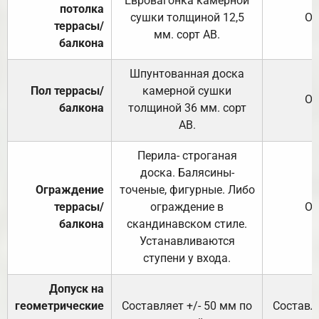
Евровагонка камерной
потолка
сушки толщиной 12,5
От
террасы/
мм. сорт АВ.
балкона
Шпунтованная доска
Пол террасы/
камерной сушки
От
балкона
толщиной 36 мм. сорт
АВ.
Перила- строганая
доска. Балясины-
Ограждение
точеные, фигурные. Либо
террасы/
ограждение в
От
балкона
скандинавском стиле.
Устанавливаются
ступени у входа.
Допуск на
геометрические
Составляет +/- 50 мм по
Составля