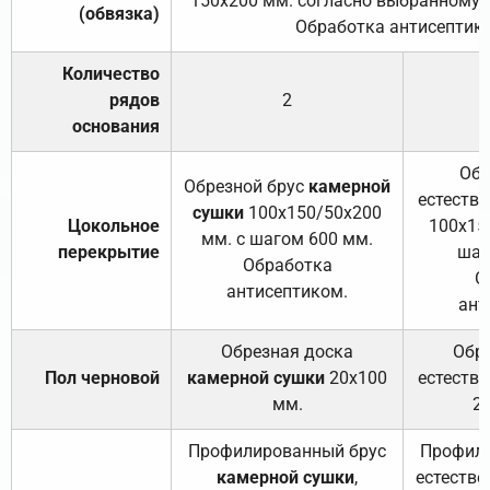
150х200 мм. согласно выбранному с
(обвязка)
Обработка антисептик
Количество
рядов
2
основания
Обр
Обрезной брус
камерной
естеств
сушки
100х150/50х200
Цокольное
100х15
мм. с шагом 600 мм.
перекрытие
шаг
Обработка
О
антисептиком.
ант
Обрезная доска
Обр
Пол черновой
камерной сушки
20х100
естеств
мм.
2
Профилированный брус
Профили
камерной сушки
,
естестве