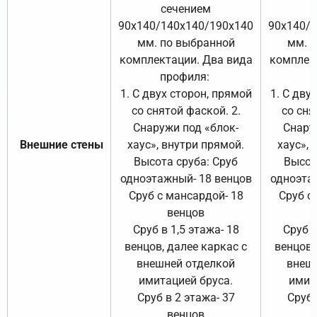
сечением
с
90х140/140х140/190х140
90х140/
мм. по выбранной
мм. 
комплектации. Два вида
комплек
профиля:
п
1. С двух сторон, прямой
1. С дву
со снятой фаской. 2.
со сня
Снаружи под «блок-
Снару
Внешние стены
хаус», внутри прямой.
хаус», 
Высота сруба: Сруб
Высот
одноэтажный- 18 венцов
одноэта
Сруб с мансардой- 18
Сруб с
венцов
Сруб в 1,5 этажа- 18
Сруб в
венцов, далее каркас с
венцов,
внешней отделкой
внеш
имитацией бруса.
имит
Сруб в 2 этажа- 37
Сруб 
венцов