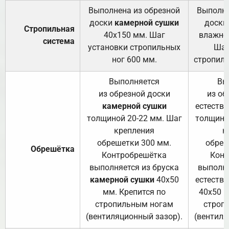
Выполнена из обрезной
Выполне
доски
камерной сушки
доски
Стропильная
40х150 мм. Шаг
влажно
система
установки стропильных
Шаг
ног 600 мм.
стропиль
Выполняется
Вы
из обрезной доски
из об
камерной сушки
естеств
толщиной 20-22 мм. Шаг
толщино
крепления
к
обрешетки 300 мм.
обреш
Обрешётка
Контробрешётка
Конт
выполняется из бруска
выполня
камерной сушки
40х50
естеств
мм. Крепится по
40х50 м
стропильным ногам
строп
(вентиляционный зазор).
(вентиля