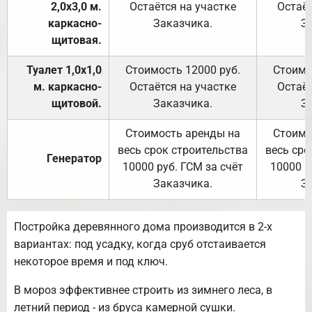
2,0х3,0 м.
Остаётся на участке
Остаёт
каркасно-
Заказчика.
З
щитовая.
Туалет 1,0х1,0
Стоимость 12000 руб.
Стоимо
м. каркасно-
Остаётся на участке
Остаёт
щитовой.
Заказчика.
З
Стоимость аренды на
Стоимо
весь срок строительства
весь сро
Генератор
10000 руб. ГСМ за счёт
10000 р
Заказчика.
З
Постройка деревянного дома производится в 2-х
вариантах: под усадку, когда сруб отстаивается
некоторое время и под ключ.
В мороз эффективнее строить из зимнего леса, в
летний период - из бруса камерной сушки.