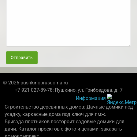
Отправить
© 2026 pushkinobrusdoma.ru
+7 921 027-89-78; Пушкино, ул. Грибоедова, д. 7
Информация
Строительство деревянных домов: Дачные домики под
усадку, каркасные дома под ключ для пмж.
Бригада плотников постороит садовые домики для
дачи. Каталог проектов с фото и ценами: заказать
домокомплект.