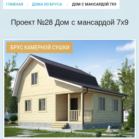
ГЛАВНАЯ
ДОМА ИЗ БРУСА
CURRENT:
ДОМ С МАНСАРДОЙ 7Х9
Проект №28 Дом с мансардой 7х9
БРУС КАМЕРНОЙ СУШКИ