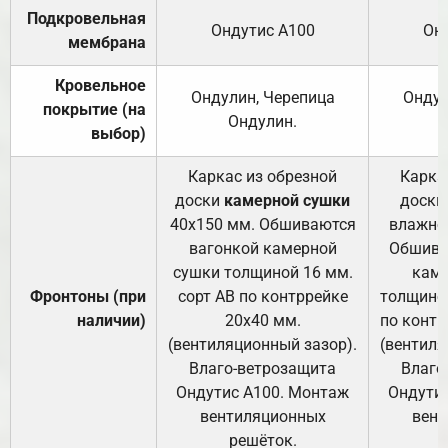
Подкровельная
Ондутис А100
Он
мембрана
Кровельное
Ондулин, Черепица
Ондул
покрытие (на
Ондулин.
выбор)
Каркас из обрезной
Карка
доски
камерной сушки
доски
40х150 мм. Обшиваются
влажно
вагонкой камерной
Обшива
сушки толщиной 16 мм.
каме
Фронтоны (при
сорт АВ по контррейке
толщиной
наличии)
20х40 мм.
по контр
(вентиляционный зазор).
(вентиля
Влаго-ветрозащита
Влаго
Ондутис А100. Монтаж
Ондути
вентиляционных
вент
решёток.