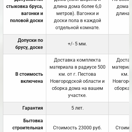
стыковка бруса,
длина дома более 6,0
дома (
вагонки и
метров). Вагонки и
длина 
половой доски
доски пола в каждой
отдельной комнате.
Допуски по
+/- 5 мм.
брусу, доске
Доставка комплекта
Достав
материала в радиусе 500
материал
В стоимость
км. от г. Пестова
км. 
включена
Новгородской области и
Новгоро
сборка дома на вашем
сборка
участке.
Гарантия
5 лет.
Бытовка
строительная
Стоимость 23000 руб.
Стоимо