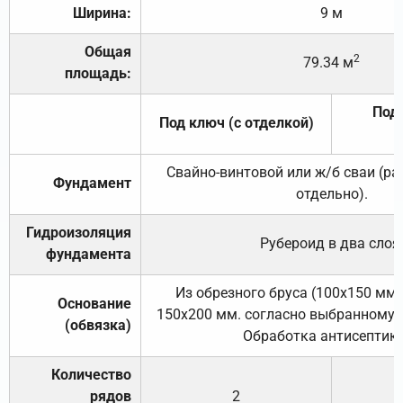
Ширина:
9 м
Общая
2
79.34 м
площадь:
Под 
Под ключ (с отделкой)
Свайно-винтовой или ж/б сваи (р
Фундамент
отдельно).
Гидроизоляция
Рубероид в два слоя
фундамента
Из обрезного бруса (100х150 мм.
Основание
150х200 мм. согласно выбранному с
(обвязка)
Обработка антисептик
Количество
рядов
2