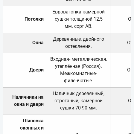
Евровагонка камерной
Потолки
сушки толщиной 12,5
От
мм. сорт АВ.
Деревянные, двойного
Окна
От
остекления.
Входная- металлическая,
утеплённая (Россия).
Двери
От
Межкомнатные-
филёнчатые.
Наличник деревянный,
Наличники на
строганый, камерной
От
окна и двери
сушки 70-90 мм.
Шиповка
оконных и