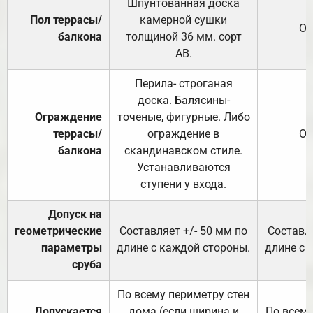
Шпунтованная доска
Пол террасы/
камерной сушки
От
балкона
толщиной 36 мм. сорт
АВ.
Перила- строганая
доска. Балясины-
Ограждение
точеные, фигурные. Либо
террасы/
ограждение в
От
балкона
скандинавском стиле.
Устанавливаются
ступени у входа.
Допуск на
геометрические
Составляет +/- 50 мм по
Составля
параметры
длине с каждой стороны.
длине с 
сруба
По всему периметру стен
Допускается
дома (если ширина и
По всему