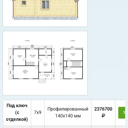
Под ключ
Профилированный
2376700
(с
7х9
За
140х140 мм
отделкой)