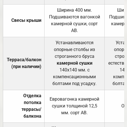
Ширина 400 мм.
Шир
Подшиваются вагонкой
Подшива
Свесы крыши
камерной сушки, сорт
камерн
АВ.
Устанавливаются
Уста
опорные столбы из
опорн
строганного бруса
строг
Терраса/балкон
камерной сушки
естеств
(при наличии)
140х140 мм. с
140
компенсационными
компе
болтами под усадку.
болтам
Отделка
Евровагонка камерной
потолка
сушки толщиной 12,5
От
террасы/
мм. сорт АВ.
балкона