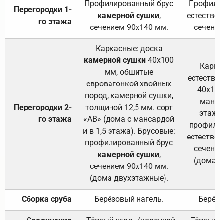
Профилированный брус
Профили
Перегородки 1-
камерной сушки
,
естестве
го этажа
сечением 90х140 мм.
сечени
Каркасные: доска
камерной сушки
40х100
Карк
мм, обшитые
естеств
евровагонкой хвойных
40х10
пород, камерной сушки,
манса
Перегородки 2-
толщиной 12,5 мм. сорт
этажа
го этажа
«АВ» (дома с мансардой
профили
и в 1,5 этажа). Брусовые:
естестве
профилированный брус
сечени
камерной сушки
,
(дома 
сечением 90х140 мм.
(дома двухэтажные).
Сборка сруба
Берёзовый нагель.
Берёз