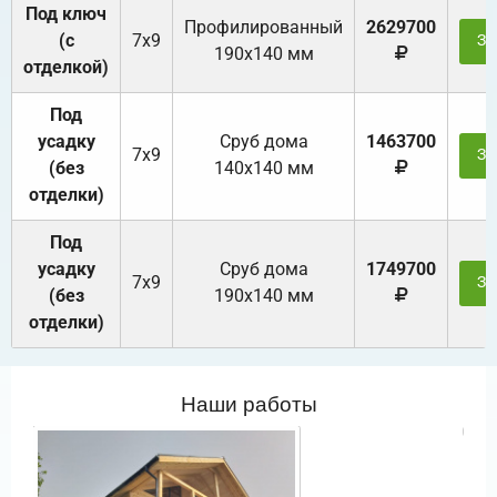
Под ключ
Профилированный
2629700
(с
7х9
За
190х140 мм
отделкой)
Под
усадку
Cруб дома
1463700
7х9
За
(без
140х140 мм
отделки)
Под
усадку
Cруб дома
1749700
7х9
За
(без
190х140 мм
отделки)
Наши работы