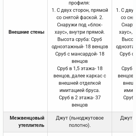
профиля:
п
1. С двух сторон, прямой
1. С дву
со снятой фаской. 2.
со сня
Снаружи под «блок-
Снару
Внешние стены
хаус», внутри прямой.
хаус», 
Высота сруба: Сруб
Высот
одноэтажный- 18 венцов
одноэта
Сруб с мансардой- 18
Сруб с
венцов
Сруб в 1,5 этажа- 18
Сруб в
венцов, далее каркас с
венцов,
внешней отделкой
внеш
имитацией бруса.
имит
Сруб в 2 этажа- 37
Сруб 
венцов
Межвенцовый
Джут (льноджутовое
Джут 
утеплитель
полотно).
п