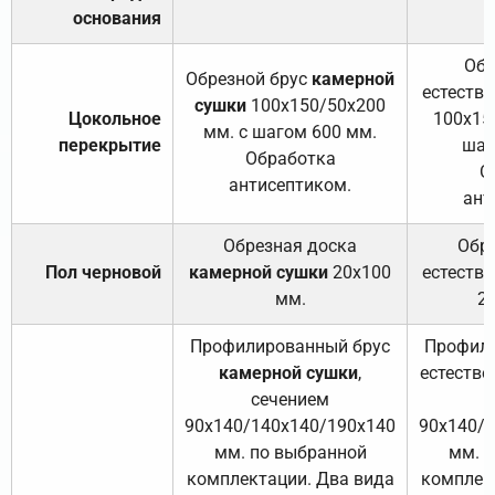
основания
Обр
Обрезной брус
камерной
естеств
сушки
100х150/50х200
Цокольное
100х15
мм. с шагом 600 мм.
перекрытие
шаг
Обработка
О
антисептиком.
ант
Обрезная доска
Обр
Пол черновой
камерной сушки
20х100
естеств
мм.
2
Профилированный брус
Профили
камерной сушки
,
естестве
сечением
с
90х140/140х140/190х140
90х140/
мм. по выбранной
мм. 
комплектации. Два вида
комплек