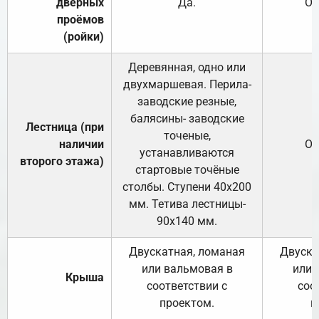
дверных
Да.
От
проёмов
(ройки)
Деревянная, одно или
двухмаршевая. Перила-
заводские резные,
балясины- заводские
Лестница (при
точеные,
наличии
От
устанавливаются
второго этажа)
стартовые точёные
столбы. Ступени 40х200
мм. Тетива лестницы-
90х140 мм.
Двускатная, ломаная
Двуска
или вальмовая в
или 
Крыша
соответствии с
соо
проектом.
п