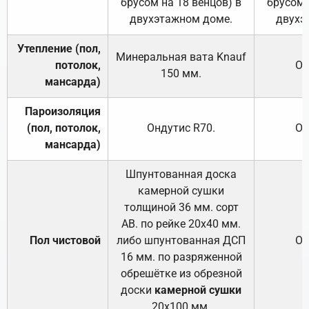
брусом на 18 венцов) в
брусом 
двухэтажном доме.
двухэ
Утепление (пол,
Минеральная вата
Knauf
потолок,
От
150
мм.
мансарда)
Пароизоляция
(пол, потолок,
Ондутис
R70
.
От
мансарда)
Шпунтованная доска
камерной сушки
толщиной 36 мм. сорт
АВ. по рейке 20х40 мм.
Пол чистовой
либо шпунтованная ДСП
От
16 мм. по разряженной
обрешётке из обрезной
доски
камерной сушки
20х100 мм.