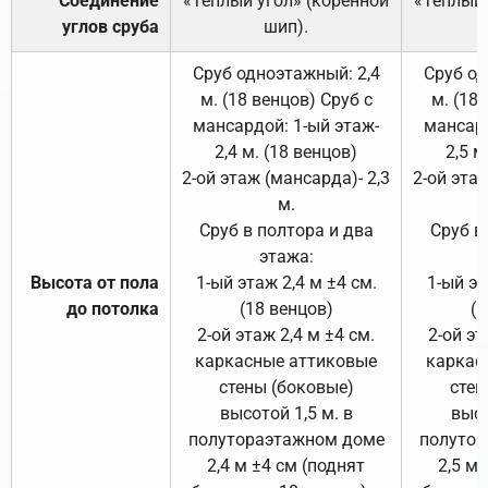
Соединение
«Тёплый угол» (коренной
«Тёплый 
углов сруба
шип).
Сруб одноэтажный: 2,4
Сруб од
м. (18 венцов) Сруб с
м. (18
мансардой: 1-ый этаж-
мансард
2,4 м. (18 венцов)
2,5 м
2-ой этаж (мансарда)- 2,3
2-ой этаж
м.
Сруб в полтора и два
Сруб в
этажа:
Высота от пола
1-ый этаж 2,4 м ±4 см.
1-ый эт
до потолка
(18 венцов)
(1
2-ой этаж 2,4 м ±4 см.
2-ой эт
каркасные аттиковые
каркас
стены (боковые)
стен
высотой 1,5 м. в
высо
полутораэтажном доме
полутор
2,4 м ±4 см (поднят
2,5 м 