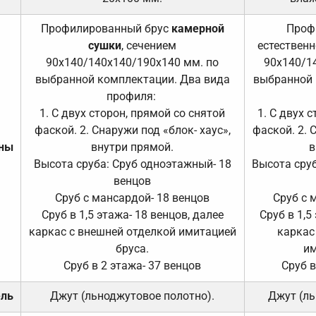
Профилированный брус
камерной
Проф
сушки
, сечением
естественн
90х140/140х140/190х140 мм. по
90х140/1
выбранной комплектации. Два вида
выбранной 
профиля:
1. С двух сторон, прямой со снятой
1. С двух 
фаской. 2. Снаружи под «блок- хаус»,
фаской. 2. 
ены
внутри прямой.
в
Высота сруба: Сруб одноэтажный- 18
Высота сруб
венцов
Сруб с мансардой- 18 венцов
Сруб с 
Сруб в 1,5 этажа- 18 венцов, далее
Сруб в 1,5
каркас с внешней отделкой имитацией
каркас
бруса.
им
Сруб в 2 этажа- 37 венцов
Сруб в
ель
Джут (льноджутовое полотно).
Джут (ль