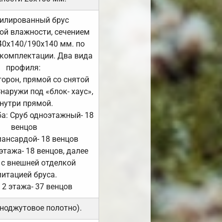
илированный брус
ой влажности, сечением
40х140/190х140 мм. по
комплектации. Два вида
профиля:
сторон, прямой со снятой
Снаружи под «блок- хаус»,
нутри прямой.
а: Сруб одноэтажный- 18
венцов
мансардой- 18 венцов
 этажа- 18 венцов, далее
 с внешней отделкой
итацией бруса.
 2 этажа- 37 венцов
ноджутовое полотно).