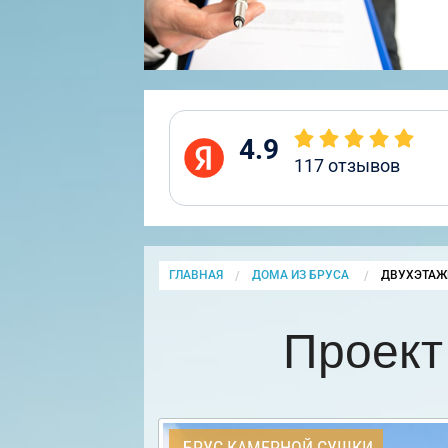
4.9
117
отзывов
ГЛАВНАЯ
ДОМА ИЗ БРУСА
CURRENT:
ДВУХЭТАЖ
Проект
БРУС КАМЕРНОЙ СУШКИ