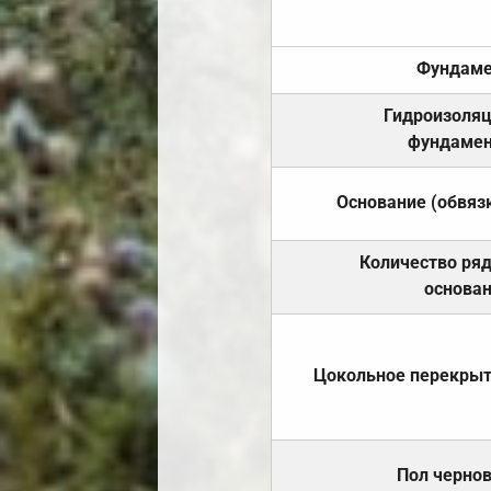
Фундаме
Гидроизоля
фундамен
Основание (обвяз
Количество ря
основа
Цокольное перекры
Пол черно