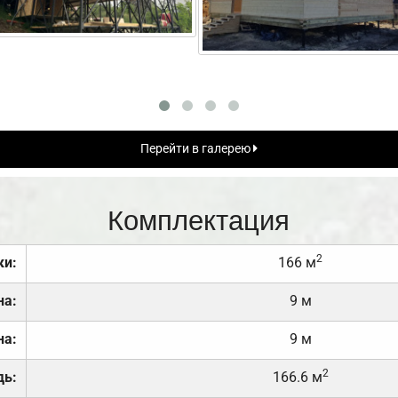
Перейти в галерею
Комплектация
2
ки:
166 м
на:
9 м
на:
9 м
2
дь:
166.6 м