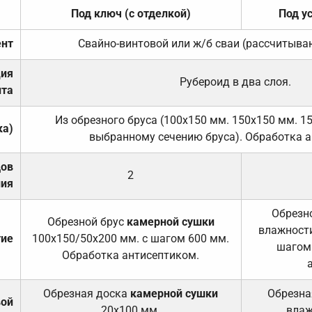
Под ключ (с отделкой)
Под у
нт
Свайно-винтовой или ж/б сваи (рассчитыва
ция
Рубероид в два слоя.
та
Из обрезного бруса (100х150 мм. 150х150 мм. 1
ка)
выбранному сечению бруса). Обработка а
дов
2
ния
Обрезно
Обрезной брус
камерной сушки
влажности
тие
100х150/50х200 мм. с шагом 600 мм.
шагом
Обработка антисептиком.
Обрезная доска
камерной сушки
Обрезна
вой
20х100 мм.
влаж