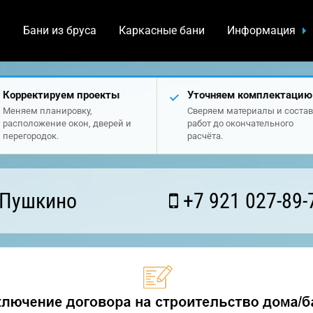
а
Бани из бруса
Каркасные бани
Информация
Корректируем проекты
Уточняем комплектацию
Меняем планировку,
Сверяем материалы и состав
расположение окон, дверей и
работ до окончательного
перегородок.
расчёта.
 Пушкино
+7 921 027-89-