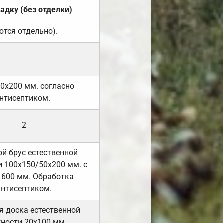
садку (без отделки)
ются отдельно).
50х200 мм. согласно
нтисептиком.
2
й брус естественной
 100х150/50х200 мм. с
 600 мм. Обработка
антисептиком.
я доска естественной
ности 20х100 мм.