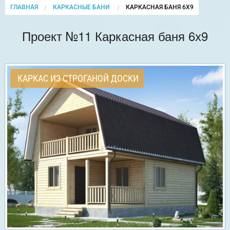
ГЛАВНАЯ
КАРКАСНЫЕ БАНИ
CURRENT:
КАРКАСНАЯ БАНЯ 6Х9
Проект №11 Каркасная баня 6х9
КАРКАС ИЗ СТРОГАНОЙ ДОСКИ