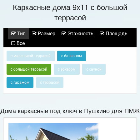
Каркасные дома 9х11 с большой
террасой
Тип
Размер
Этажность
Площадь
Все
с маленькой террасой
с балконом
с большой террасой
с эркером
с сауной
с гаражом
с террасой
Дома каркасные под ключ в Пушкино для ПМЖ