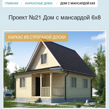
ГЛАВНАЯ
КАРКАСНЫЕ ДОМА
CURRENT:
ДОМ С МАНСАРДОЙ 6Х8
Проект №21 Дом с мансардой 6х8
КАРКАС ИЗ СТРОГАНОЙ ДОСКИ