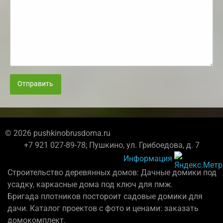
Отправить
© 2026 pushkinobrusdoma.ru
+7 921 027-89-78; Пушкино, ул. Грибоедова, д. 7
Информация
Строительство деревянных домов: Дачные домики под
усадку, каркасные дома под ключ для пмж.
Бригада плотников постороит садовые домики для
дачи. Каталог проектов с фото и ценами: заказать
домокомплект.