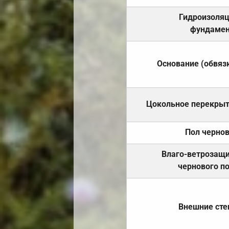
Гидроизоля
фундамен
Основание (обвяз
Цокольное перекры
Пол черно
Влаго-ветрозащ
чернового п
Внешние ст