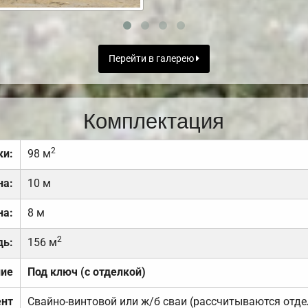
Перейти в галерею
Комплектация
2
ки:
98 м
на:
10 м
на:
8 м
2
дь:
156 м
ние
Под ключ (с отделкой)
нт
Свайно-винтовой или ж/б сваи (рассчитываются отде