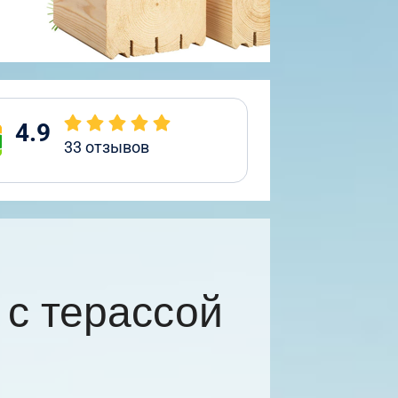
4.9
33
отзывов
с терассой