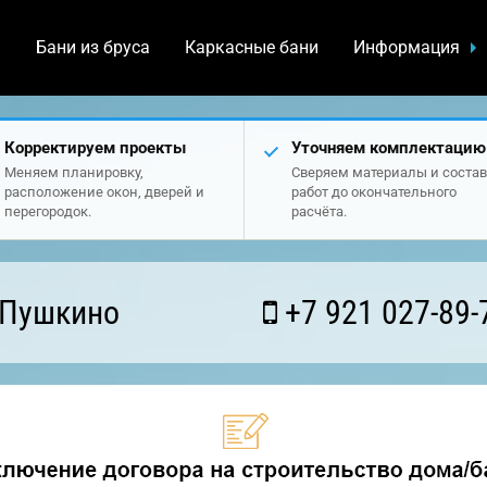
а
Бани из бруса
Каркасные бани
Информация
Корректируем проекты
Уточняем комплектацию
Меняем планировку,
Сверяем материалы и состав
расположение окон, дверей и
работ до окончательного
перегородок.
расчёта.
 Пушкино
+7 921 027-89-