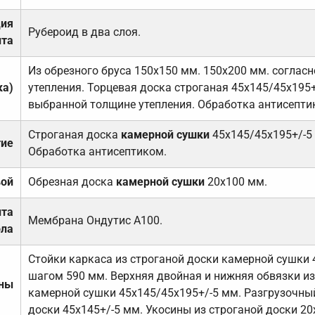
ция
Рубероид в два слоя.
та
Из обрезного бруса 150х150 мм. 150х200 мм. соглас
ка)
утепления. Торцевая доска строганая 45х145/45х195+
выбранной толщине утепления. Обработка антисепти
Строганая доска
камерной сушки
45х145/45х195+/-5
тие
Обработка антисептиком.
вой
Обрезная доска
камерной сушки
20х100 мм.
ита
Мембрана Ондутис А100.
ола
Стойки каркаса из строганой доски камерной сушки 
шагом 590 мм. Верхняя двойная и нижняя обвязки из
ены
камерной сушки 45х145/45х195+/-5 мм. Разгрузочный
доски 45х145+/-5 мм. Укосины из строганой доски 20