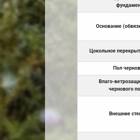
фундамен
Основание (обвяз
Цокольное перекры
Пол черно
Влаго-ветрозащ
чернового п
Внешние ст