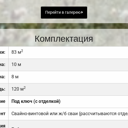
Перейти в галерею
Комплектация
2
ки:
83 м
на:
10 м
на:
8 м
2
дь:
120 м
ние
Под ключ (с отделкой)
нт
Свайно-винтовой или ж/б сваи (рассчитываются отде
ция