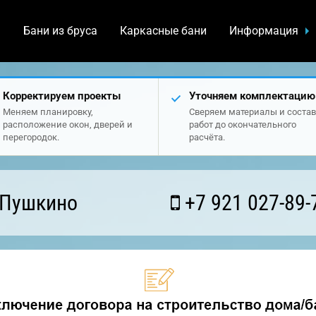
а
Бани из бруса
Каркасные бани
Информация
Корректируем проекты
Уточняем комплектацию
Меняем планировку,
Сверяем материалы и состав
расположение окон, дверей и
работ до окончательного
перегородок.
расчёта.
 Пушкино
+7 921 027-89-