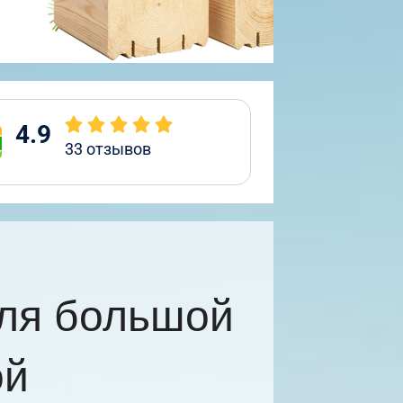
4.9
33
отзывов
ля большой
ой