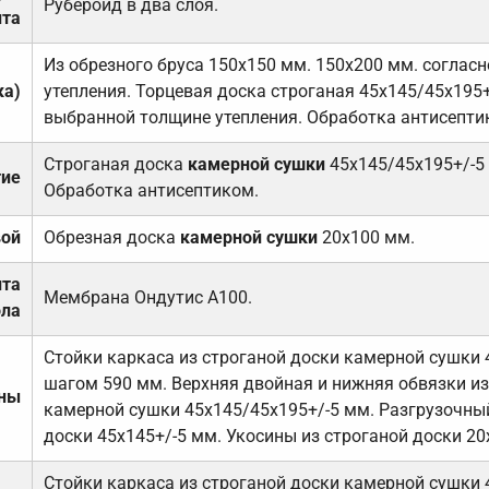
Рубероид в два слоя.
та
Из обрезного бруса 150х150 мм. 150х200 мм. соглас
ка)
утепления. Торцевая доска строганая 45х145/45х195+
выбранной толщине утепления. Обработка антисепти
Строганая доска
камерной сушки
45х145/45х195+/-5
тие
Обработка антисептиком.
вой
Обрезная доска
камерной сушки
20х100 мм.
ита
Мембрана Ондутис А100.
ола
Стойки каркаса из строганой доски камерной сушки 
шагом 590 мм. Верхняя двойная и нижняя обвязки из
ены
камерной сушки 45х145/45х195+/-5 мм. Разгрузочный
доски 45х145+/-5 мм. Укосины из строганой доски 20
Стойки каркаса из строганой доски камерной сушки 