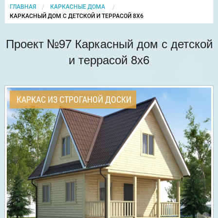
ГЛАВНАЯ
КАРКАСНЫЕ ДОМА
CURRENT:
КАРКАСНЫЙ ДОМ С ДЕТСКОЙ И ТЕРРАСОЙ 8Х6
Проект №97 Каркасный дом с детской
и террасой 8х6
КАРКАС ИЗ СТРОГАНОЙ ДОСКИ