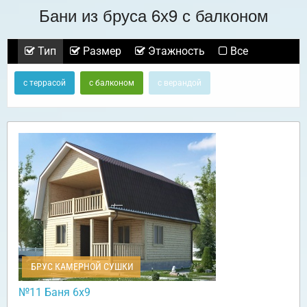
Бани из бруса 6х9 с балконом
Тип
Размер
Этажность
Все
с террасой
с балконом
с верандой
БРУС КАМЕРНОЙ СУШКИ
№11 Баня 6х9