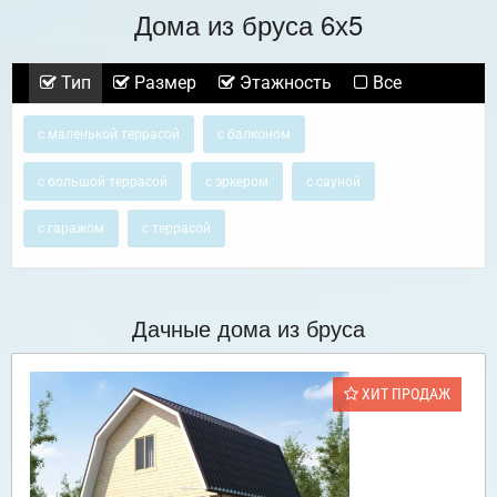
Дома из бруса 6х5
Тип
Размер
Этажность
Все
с маленькой террасой
с балконом
с большой террасой
с эркером
с сауной
с гаражом
с террасой
Дачные дома из бруса
ХИТ ПРОДАЖ