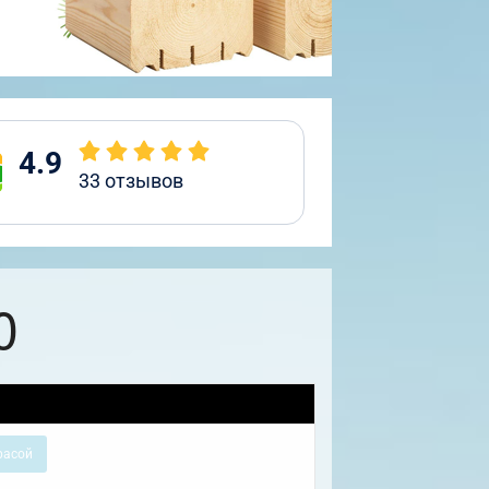
4.9
33
отзывов
0
расой