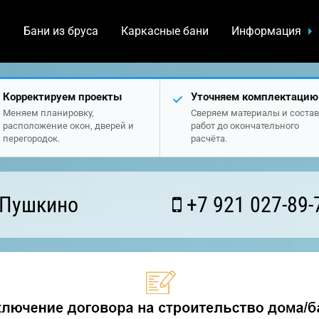
а
Бани из бруса
Каркасные бани
Информация
Корректируем проекты
Уточняем комплектацию
Меняем планировку,
Сверяем материалы и состав
расположение окон, дверей и
работ до окончательного
перегородок.
расчёта.
 Пушкино
+7 921 027-89-