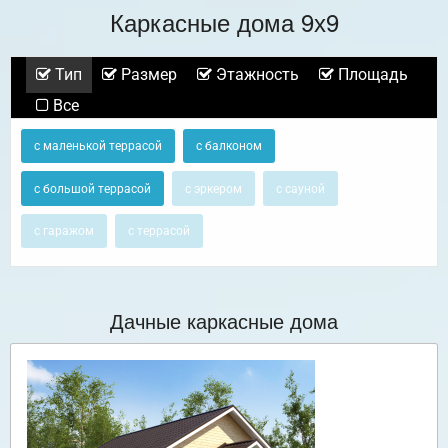
Каркасные дома 9х9
Тип
Размер
Этажность
Площадь
Все
с маленькой террасой
с балконом
с большой террасой
с эркером
с сауной
с гаражом
с террасой
Дачные каркасные дома