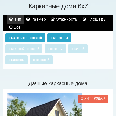
Каркасные дома 6х7
Тип
Размер
Этажность
Площадь
Все
с маленькой террасой
с балконом
с большой террасой
с эркером
с сауной
с гаражом
с террасой
Дачные каркасные дома
ХИТ ПРОДАЖ