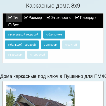
Каркасные дома 8х9
Тип
Размер
Этажность
Площадь
Все
с маленькой террасой
с балконом
с большой террасой
с эркером
с сауной
с гаражом
с террасой
Дома каркасные под ключ в Пушкино для ПМЖ