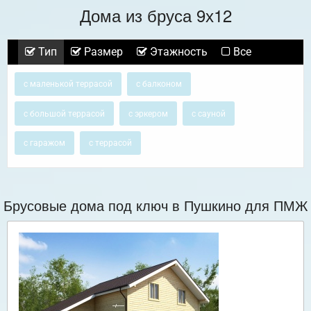
Дома из бруса 9х12
Тип
Размер
Этажность
Все
с маленькой террасой
с балконом
с большой террасой
с эркером
с сауной
с гаражом
с террасой
Брусовые дома под ключ в Пушкино для ПМЖ