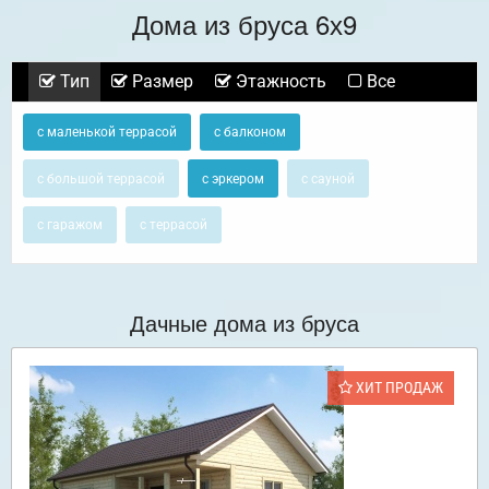
Дома из бруса 6х9
Тип
Размер
Этажность
Все
с маленькой террасой
с балконом
с большой террасой
с эркером
с сауной
с гаражом
с террасой
Дачные дома из бруса
ХИТ ПРОДАЖ