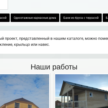
расой
Одноэтажные каркасные дома
Бани из бруса с террасой
Б
й проект, представленный в нашем каталоге, можно поме
екление, крыльцо или навес.
Наши работы