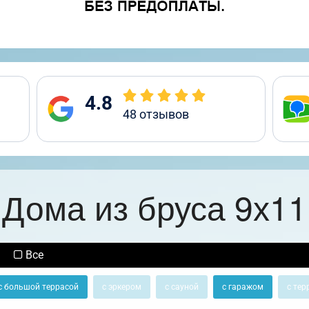
4.8
48
отзывов
Дома из бруса 9х11
Все
с большой террасой
с эркером
с сауной
с гаражом
с тер