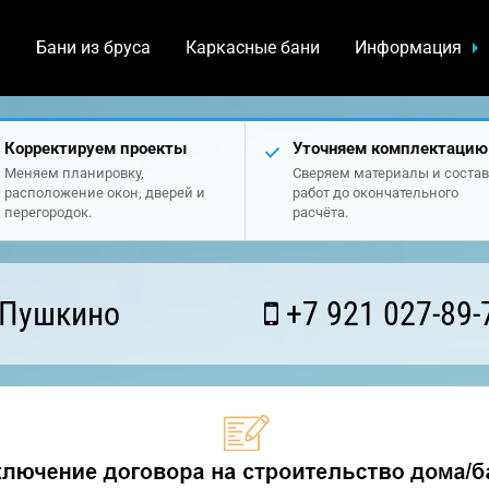
а
Бани из бруса
Каркасные бани
Информация
Корректируем проекты
Уточняем комплектацию
Меняем планировку,
Сверяем материалы и состав
расположение окон, дверей и
работ до окончательного
перегородок.
расчёта.
 Пушкино
+7 921 027-89-