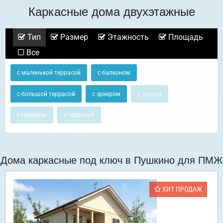
Каркасные дома двухэтажные
Тип
Размер
Этажность
Площадь
Все
с маленькой террасой
с балконом
с большой террасой
с эркером
с сауной
с гаражом
с террасой
Дома каркасные под ключ в Пушкино для ПМЖ
ХИТ ПРОДАЖ