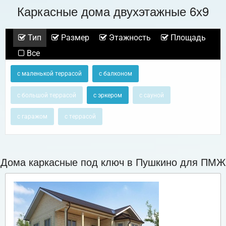
Каркасные дома двухэтажные 6х9
Тип
Размер
Этажность
Площадь
Все
с маленькой террасой
с балконом
с большой террасой
с эркером
с сауной
с гаражом
с террасой
Дома каркасные под ключ в Пушкино для ПМЖ