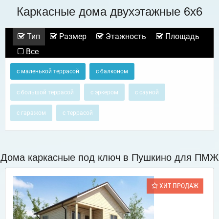
Каркасные дома двухэтажные 6х6
Тип
Размер
Этажность
Площадь
Все
с маленькой террасой
с балконом
с большой террасой
с эркером
с сауной
с гаражом
с террасой
Дома каркасные под ключ в Пушкино для ПМЖ
ХИТ ПРОДАЖ