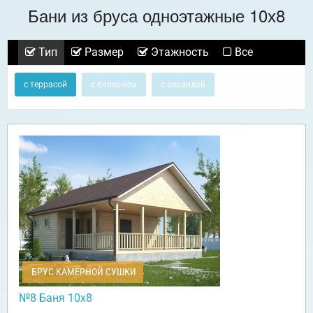
Бани из бруса одноэтажные 10х8
Тип
Размер
Этажность
Все
с террасой
с балконом
с верандой
БРУС КАМЕРНОЙ СУШКИ
№8 Баня 10х8