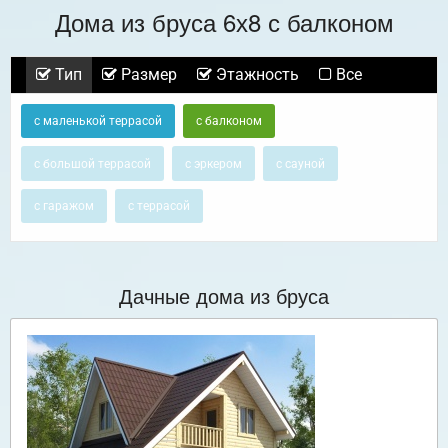
Дома из бруса 6х8 с балконом
Тип
Размер
Этажность
Все
с маленькой террасой
с балконом
с большой террасой
с эркером
с сауной
с гаражом
с террасой
Дачные дома из бруса