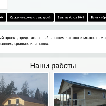
х9
Каркасные дома с мансардой
Бани из бруса 10х8
Бани из бр
й проект, представленный в нашем каталоге, можно поме
екление, крыльцо или навес.
Наши работы