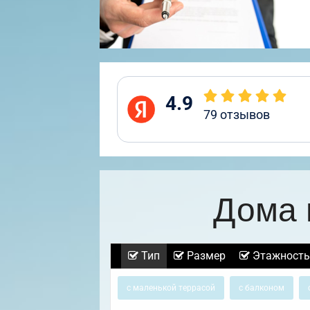
4.9
79
отзывов
Дома 
Тип
Размер
Этажность
с маленькой террасой
с балконом