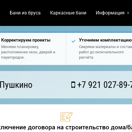
а
Бани из бруса
Каркасные бани
Информация
Корректируем проекты
Уточняем комплектацию
Меняем планировку,
Сверяем материалы и состав
расположение окон, дверей и
работ до окончательного
перегородок.
расчёта.
 Пушкино
+7 921 027-89-