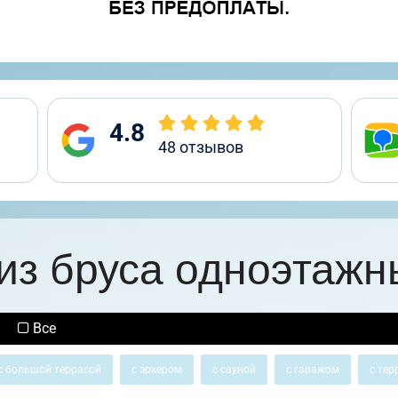
4.8
48
отзывов
из бруса одноэтажн
Все
с большой террасой
с эркером
с сауной
с гаражом
с тер