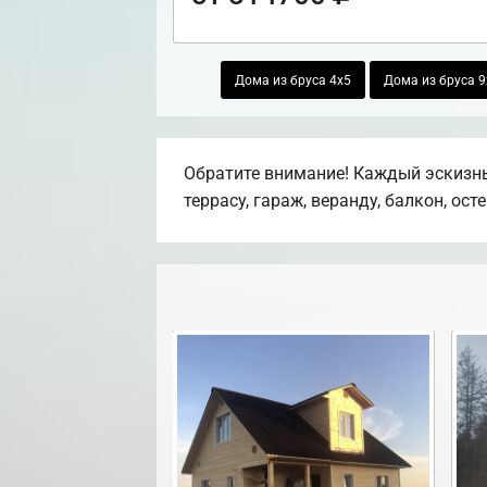
Дома из бруса 4х5
Дома из бруса 9
Обратите внимание! Каждый эскизны
террасу, гараж, веранду, балкон, ост