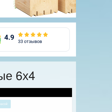
4.9
33
отзывов
ые 6х4
расой