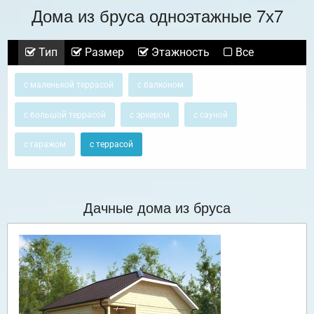
Дома из бруса одноэтажные 7х7
Тип
Размер
Этажность
Все
с маленькой террасой
с балконом
с большой террасой
с эркером
с сауной
с гаражом
с террасой
Дачные дома из бруса