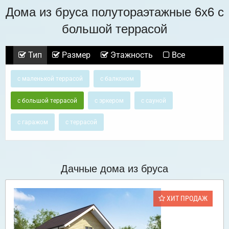
Дома из бруса полутораэтажные 6х6 с
большой террасой
Тип
Размер
Этажность
Все
с маленькой террасой
с балконом
с большой террасой
с эркером
с сауной
с гаражом
с террасой
Дачные дома из бруса
ХИТ ПРОДАЖ