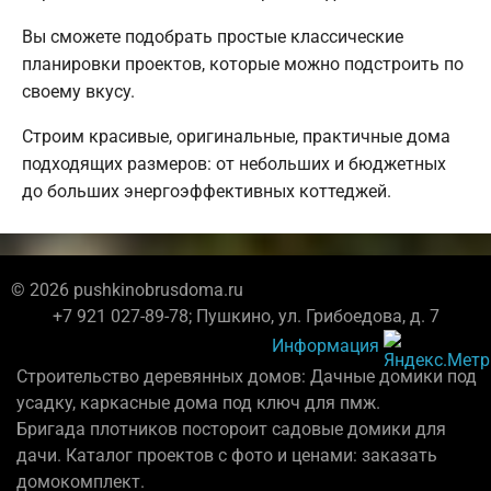
Вы сможете подобрать простые классические
планировки проектов, которые можно подстроить по
своему вкусу.
Строим красивые, оригинальные, практичные дома
подходящих размеров: от небольших и бюджетных
до больших энергоэффективных коттеджей.
© 2026 pushkinobrusdoma.ru
+7 921 027-89-78; Пушкино, ул. Грибоедова, д. 7
Информация
Строительство деревянных домов: Дачные домики под
усадку, каркасные дома под ключ для пмж.
Бригада плотников постороит садовые домики для
дачи. Каталог проектов с фото и ценами: заказать
домокомплект.