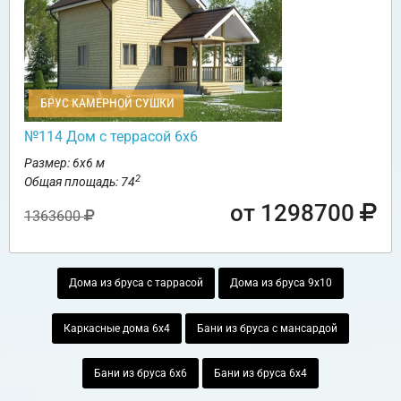
БРУС КАМЕРНОЙ СУШКИ
№114 Дом с террасой 6х6
Размер: 6х6 м
2
Общая площадь: 74
от 1298700
1363600
Дома из бруса с таррасой
Дома из бруса 9х10
Каркасные дома 6х4
Бани из бруса с мансардой
Бани из бруса 6х6
Бани из бруса 6х4