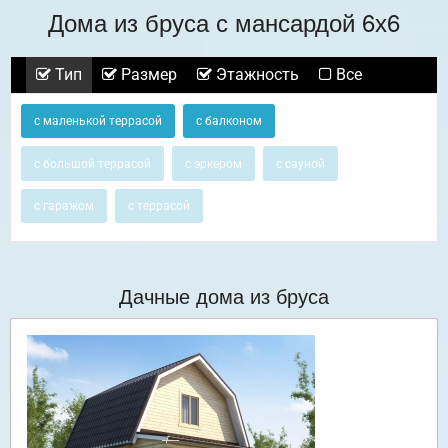
Дома из бруса с мансардой 6х6
Тип
Размер
Этажность
Все
с маленькой террасой
с балконом
с большой террасой
с эркером
с сауной
с гаражом
с террасой
Дачные дома из бруса