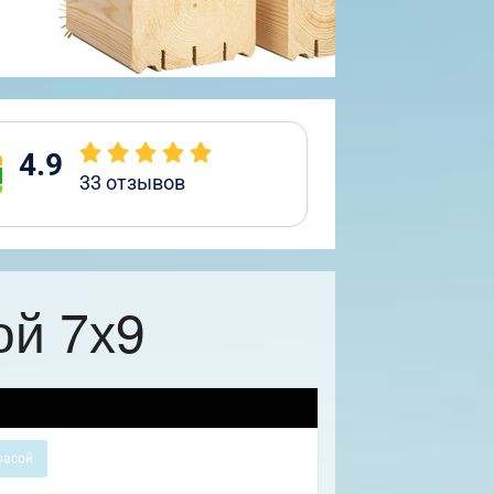
4.9
33
отзывов
ой 7х9
расой