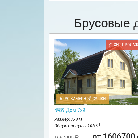
Брусовые 
ХИТ ПРОДА
БРУС КАМЕРНОЙ СУШКИ
№89 Дом 7х9
Размер: 7х9 м
2
Общая площадь: 106.9
от 1606700
1687000