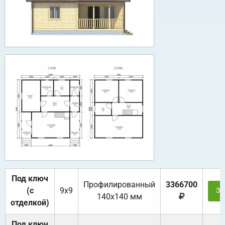
Под ключ
Профилированный
3366700
(с
9х9
За
140х140 мм
отделкой)
Под ключ