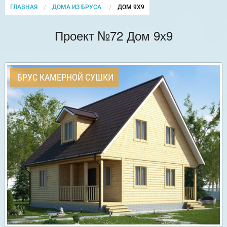
ГЛАВНАЯ
ДОМА ИЗ БРУСА
CURRENT:
ДОМ 9Х9
Проект №72 Дом 9х9
БРУС КАМЕРНОЙ СУШКИ