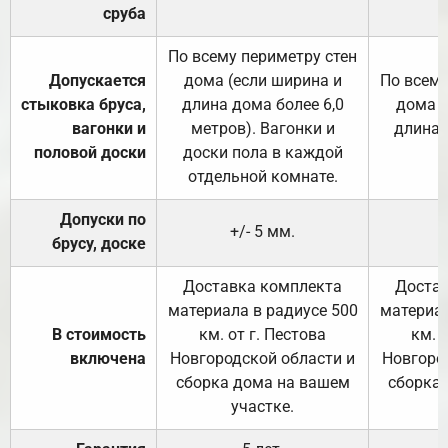
сруба
По всему периметру стен
Допускается
дома (если ширина и
По всему
стыковка бруса,
длина дома более 6,0
дома (
вагонки и
метров). Вагонки и
длина 
половой доски
доски пола в каждой
отдельной комнате.
Допуски по
+/- 5 мм.
брусу, доске
Доставка комплекта
Достав
материала в радиусе 500
материал
В стоимость
км. от г. Пестова
км. 
включена
Новгородской области и
Новгоро
сборка дома на вашем
сборка
участке.