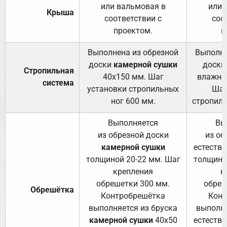
или вальмовая в
или 
Крыша
соответствии с
соо
проектом.
п
Выполнена из обрезной
Выполне
доски
камерной сушки
доски
Стропильная
40х150 мм. Шаг
влажно
система
установки стропильных
Шаг
ног 600 мм.
стропиль
Выполняется
Вы
из обрезной доски
из об
камерной сушки
естеств
толщиной 20-22 мм. Шаг
толщино
крепления
к
обрешетки 300 мм.
обреш
Обрешётка
Контробрешётка
Конт
выполняется из бруска
выполня
камерной сушки
40х50
естеств