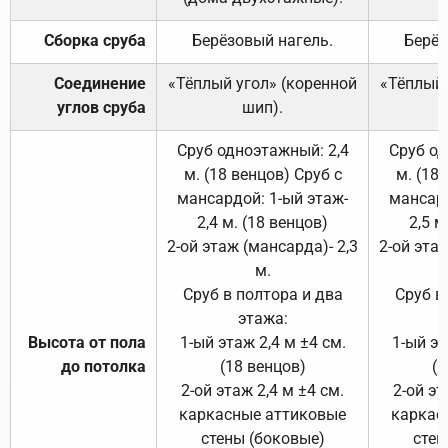
Сборка сруба
Берёзовый нагель.
Берёз
Соединение
«Тёплый угол» (коренной
«Тёплый 
углов сруба
шип).
Сруб одноэтажный: 2,4
Сруб од
м. (18 венцов) Сруб с
м. (18
мансардой: 1-ый этаж-
мансард
2,4 м. (18 венцов)
2,5 м
2-ой этаж (мансарда)- 2,3
2-ой этаж
м.
Сруб в полтора и два
Сруб в
этажа:
Высота от пола
1-ый этаж 2,4 м ±4 см.
1-ый эт
до потолка
(18 венцов)
(1
2-ой этаж 2,4 м ±4 см.
2-ой эт
каркасные аттиковые
каркас
стены (боковые)
стен