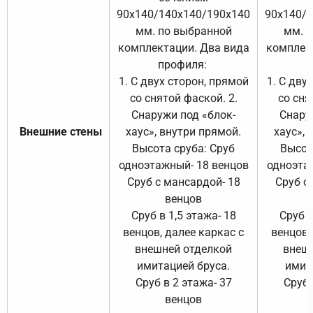
90х140/140х140/190х140
90х140/
мм. по выбранной
мм. 
комплектации. Два вида
комплек
профиля:
п
1. С двух сторон, прямой
1. С дву
со снятой фаской. 2.
со сня
Снаружи под «блок-
Снару
Внешние стены
хаус», внутри прямой.
хаус», 
Высота сруба: Сруб
Высот
одноэтажный- 18 венцов
одноэта
Сруб с мансардой- 18
Сруб с
венцов
Сруб в 1,5 этажа- 18
Сруб в
венцов, далее каркас с
венцов,
внешней отделкой
внеш
имитацией бруса.
имит
Сруб в 2 этажа- 37
Сруб 
венцов