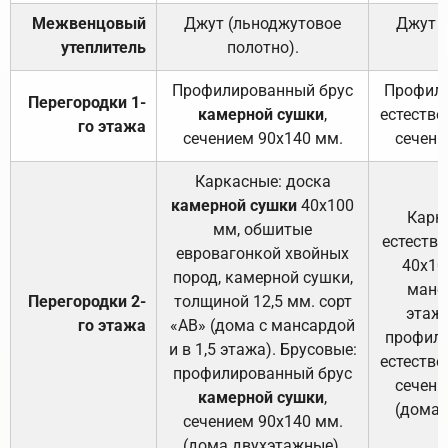
Межвенцовый
Джут (льноджутовое
Джут 
утеплитель
полотно).
п
Профилированный брус
Профили
Перегородки 1-
камерной сушки
,
естестве
го этажа
сечением 90х140 мм.
сечени
Каркасные: доска
камерной сушки
40х100
Карк
мм, обшитые
естеств
евровагонкой хвойных
40х10
пород, камерной сушки,
манса
Перегородки 2-
толщиной 12,5 мм. сорт
этажа
го этажа
«АВ» (дома с мансардой
профили
и в 1,5 этажа). Брусовые:
естестве
профилированный брус
сечени
камерной сушки
,
(дома 
сечением 90х140 мм.
(дома двухэтажные).