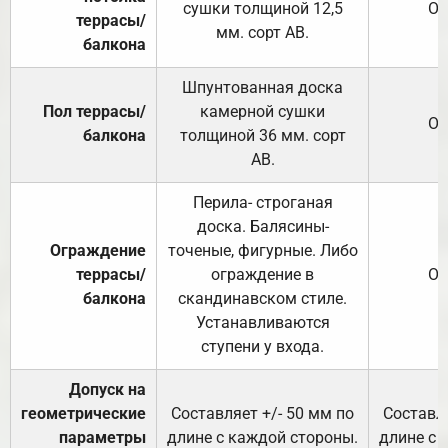
сушки толщиной 12,5
От
террасы/
мм. сорт АВ.
балкона
Шпунтованная доска
Пол террасы/
камерной сушки
От
балкона
толщиной 36 мм. сорт
АВ.
Перила- строганая
доска. Балясины-
Ограждение
точеные, фигурные. Либо
террасы/
ограждение в
От
балкона
скандинавском стиле.
Устанавливаются
ступени у входа.
Допуск на
геометрические
Составляет +/- 50 мм по
Составля
параметры
длине с каждой стороны.
длине с 