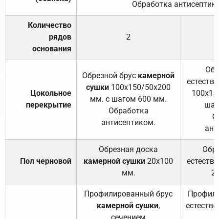
Обработка антисептик
Количество
рядов
2
основания
Обр
Обрезной брус
камерной
естеств
сушки
100х150/50х200
Цокольное
100х15
мм. с шагом 600 мм.
перекрытие
шаг
Обработка
О
антисептиком.
ант
Обрезная доска
Обр
Пол черновой
камерной сушки
20х100
естеств
мм.
2
Профилированный брус
Профили
камерной сушки
,
естестве
сечением
с