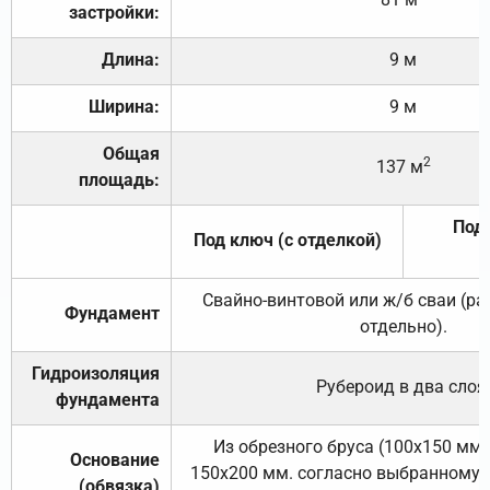
застройки:
Длина:
9 м
Ширина:
9 м
Общая
2
137 м
площадь:
Под 
Под ключ (с отделкой)
Свайно-винтовой или ж/б сваи (р
Фундамент
отдельно).
Гидроизоляция
Рубероид в два слоя
фундамента
Из обрезного бруса (100х150 мм.
Основание
150х200 мм. согласно выбранному с
(обвязка)