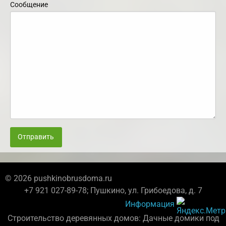
Сообщение
Отправить
© 2026 pushkinobrusdoma.ru
+7 921 027-89-78; Пушкино, ул. Грибоедова, д. 7
Информация
Строительство деревянных домов: Дачные домики под