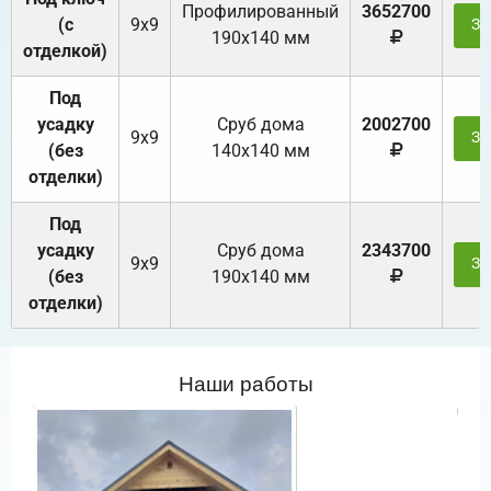
Профилированный
3652700
(с
9х9
За
190х140 мм
отделкой)
Под
усадку
Cруб дома
2002700
9х9
За
(без
140х140 мм
отделки)
Под
усадку
Cруб дома
2343700
9х9
За
(без
190х140 мм
отделки)
Наши работы