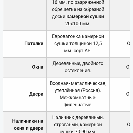
16 мм. по разряженной
обрешётке из обрезной
доски
камерной сушки
20х100 мм.
Евровагонка камерной
Потолки
сушки толщиной 12,5
От
мм. сорт АВ.
Деревянные, двойного
Окна
От
остекления.
Входная- металлическая,
утеплённая (Россия).
Двери
От
Межкомнатные-
филёнчатые.
Наличник деревянный,
Наличники на
строганый, камерной
От
окна и двери
сушки 70-90 мм.