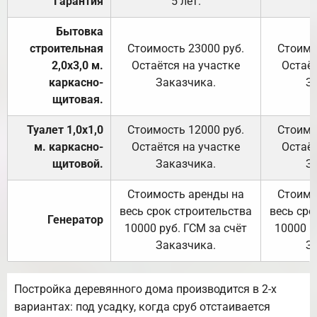
Гарантия
5 лет.
Бытовка
строительная
Стоимость 23000 руб.
Стоимо
2,0х3,0 м.
Остаётся на участке
Остаёт
каркасно-
Заказчика.
З
щитовая.
Туалет 1,0х1,0
Стоимость 12000 руб.
Стоимо
м. каркасно-
Остаётся на участке
Остаёт
щитовой.
Заказчика.
З
Стоимость аренды на
Стоимо
весь срок строительства
весь сро
Генератор
10000 руб. ГСМ за счёт
10000 р
Заказчика.
З
Постройка деревянного дома производится в 2-х
вариантах: под усадку, когда сруб отстаивается