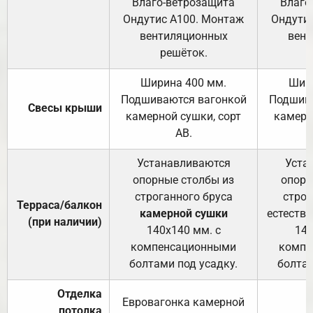
Влаго-ветрозащита
Влаго
Ондутис А100. Монтаж
Ондути
вентиляционных
вент
решёток.
Ширина 400 мм.
Шир
Подшиваются вагонкой
Подшива
Свесы крыши
камерной сушки, сорт
камерн
АВ.
Устанавливаются
Уста
опорные столбы из
опорн
строганного бруса
строг
Терраса/балкон
камерной сушки
естеств
(при наличии)
140х140 мм. с
140
компенсационными
компе
болтами под усадку.
болтам
Отделка
Евровагонка камерной
потолка