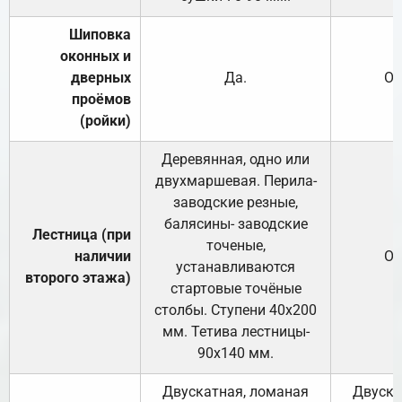
Шиповка
оконных и
дверных
Да.
От
проёмов
(ройки)
Деревянная, одно или
двухмаршевая. Перила-
заводские резные,
балясины- заводские
Лестница (при
точеные,
наличии
От
устанавливаются
второго этажа)
стартовые точёные
столбы. Ступени 40х200
мм. Тетива лестницы-
90х140 мм.
Двускатная, ломаная
Двуска