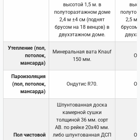
высотой 1,5 м. в
высо
полутораэтажном доме
полутор
2,4 м ±4 см (поднят
2,5 м 
брусом на 18 венцов) в
брусом 
двухэтажном доме.
двухэ
Утепление (пол,
Минеральная вата
Knauf
потолок,
От
150
мм.
мансарда)
Пароизоляция
(пол, потолок,
Ондутис
R70
.
От
мансарда)
Шпунтованная доска
камерной сушки
толщиной 36 мм. сорт
АВ. по рейке 20х40 мм.
Пол чистовой
либо шпунтованная ДСП
От