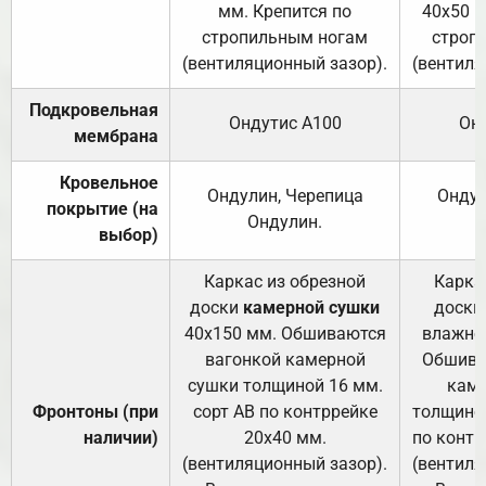
мм. Крепится по
40х50 м
стропильным ногам
строп
(вентиляционный зазор).
(вентиля
Подкровельная
Ондутис А100
Он
мембрана
Кровельное
Ондулин, Черепица
Ондул
покрытие (на
Ондулин.
выбор)
Каркас из обрезной
Карка
доски
камерной сушки
доски
40х150 мм. Обшиваются
влажно
вагонкой камерной
Обшива
сушки толщиной 16 мм.
каме
Фронтоны (при
сорт АВ по контррейке
толщиной
наличии)
20х40 мм.
по контр
(вентиляционный зазор).
(вентиля