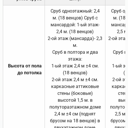
Сруб одноэтажный: 2,4
Сруб од
м. (18 венцов) Сруб с
м. (18
мансардой: 1-ый этаж-
мансард
2,4 м. (18 венцов)
2,5 м
2-ой этаж (мансарда)- 2,3
2-ой этаж
м.
Сруб в полтора и два
Сруб в
этажа:
Высота от пола
1-ый этаж 2,4 м ±4 см.
1-ый эт
до потолка
(18 венцов)
(1
2-ой этаж 2,4 м ±4 см.
2-ой эт
каркасные аттиковые
каркас
стены (боковые)
стен
высотой 1,5 м. в
высо
полутораэтажном доме
полутор
2,4 м ±4 см (поднят
2,5 м 
брусом на 18 венцов) в
брусом 
двухэтажном доме.
двухэ