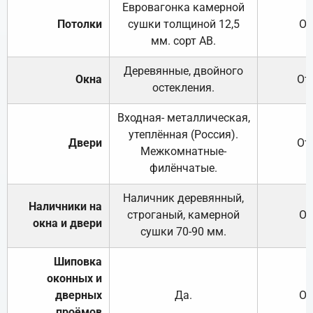
Евровагонка камерной
Потолки
сушки толщиной 12,5
От
мм. сорт АВ.
Деревянные, двойного
Окна
От
остекления.
Входная- металлическая,
утеплённая (Россия).
Двери
От
Межкомнатные-
филёнчатые.
Наличник деревянный,
Наличники на
строганый, камерной
От
окна и двери
сушки 70-90 мм.
Шиповка
оконных и
дверных
Да.
От
проёмов