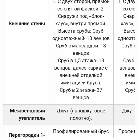
1. С двух сторон, прямой
1. С дву
со снятой фаской. 2.
со сня
Снаружи под «блок-
Снару
Внешние стены
хаус», внутри прямой.
хаус», 
Высота сруба: Сруб
Высот
одноэтажный- 18 венцов
одноэта
Сруб с мансардой- 18
Сруб с
венцов
Сруб в 1,5 этажа- 18
Сруб в
венцов, далее каркас с
венцов,
внешней отделкой
внеш
имитацией бруса.
имит
Сруб в 2 этажа- 37
Сруб 
венцов
Межвенцовый
Джут (льноджутовое
Джут 
утеплитель
полотно).
п
Профилированный брус
Профили
Перегородки 1-