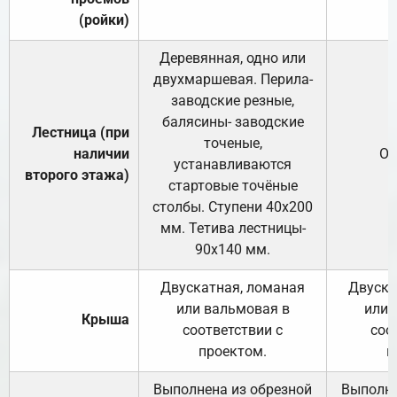
(ройки)
Деревянная, одно или
двухмаршевая. Перила-
заводские резные,
балясины- заводские
Лестница (при
точеные,
наличии
От
устанавливаются
второго этажа)
стартовые точёные
столбы. Ступени 40х200
мм. Тетива лестницы-
90х140 мм.
Двускатная, ломаная
Двуска
или вальмовая в
или 
Крыша
соответствии с
соо
проектом.
п
Выполнена из обрезной
Выполне