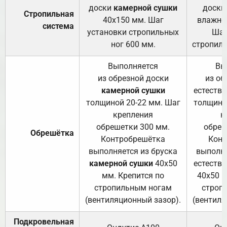
доски
камерной сушки
доски
Стропильная
40х150 мм. Шаг
влажно
система
установки стропильных
Шаг
ног 600 мм.
стропиль
Выполняется
Вы
из обрезной доски
из об
камерной сушки
естеств
толщиной 20-22 мм. Шаг
толщино
крепления
к
обрешетки 300 мм.
обреш
Обрешётка
Контробрешётка
Конт
выполняется из бруска
выполня
камерной сушки
40х50
естеств
мм. Крепится по
40х50 м
стропильным ногам
строп
(вентиляционный зазор).
(вентиля
Подкровельная