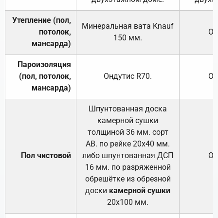
Утепление (пол,
Минеральная вата
Knauf
потолок,
От
150
мм.
мансарда)
Пароизоляция
(пол, потолок,
Ондутис
R70
.
От
мансарда)
Шпунтованная доска
камерной сушки
толщиной 36 мм. сорт
АВ. по рейке 20х40 мм.
Пол чистовой
либо шпунтованная ДСП
От
16 мм. по разряженной
обрешётке из обрезной
доски
камерной сушки
20х100 мм.