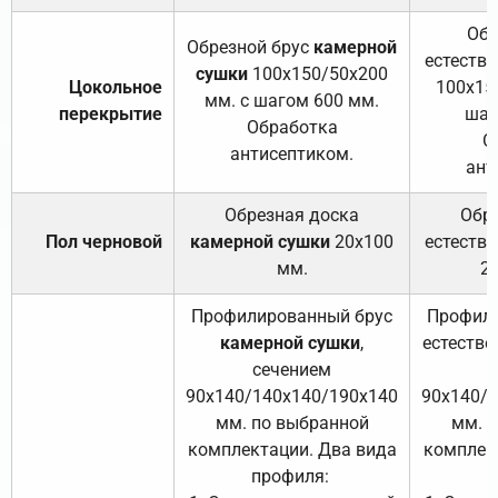
Обр
Обрезной брус
камерной
естеств
сушки
100х150/50х200
Цокольное
100х15
мм. с шагом 600 мм.
перекрытие
шаг
Обработка
О
антисептиком.
ант
Обрезная доска
Обр
Пол черновой
камерной сушки
20х100
естеств
мм.
2
Профилированный брус
Профили
камерной сушки
,
естестве
сечением
с
90х140/140х140/190х140
90х140/
мм. по выбранной
мм. 
комплектации. Два вида
комплек
профиля:
п