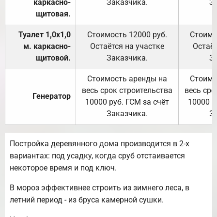
каркасно-
Заказчика.
З
щитовая.
Туалет 1,0х1,0
Стоимость 12000 руб.
Стоимо
м. каркасно-
Остаётся на участке
Остаёт
щитовой.
Заказчика.
З
Стоимость аренды на
Стоимо
весь срок строительства
весь сро
Генератор
10000 руб. ГСМ за счёт
10000 р
Заказчика.
З
Постройка деревянного дома производится в 2-х
вариантах: под усадку, когда сруб отстаивается
некоторое время и под ключ.
В мороз эффективнее строить из зимнего леса, в
летний период - из бруса камерной сушки.