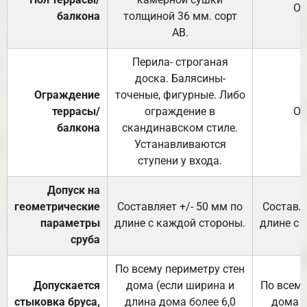
От
балкона
толщиной 36 мм. сорт
АВ.
Перила- строганая
доска. Балясины-
Ограждение
точеные, фигурные. Либо
террасы/
ограждение в
От
балкона
скандинавском стиле.
Устанавливаются
ступени у входа.
Допуск на
геометрические
Составляет +/- 50 мм по
Составля
параметры
длине с каждой стороны.
длине с 
сруба
По всему периметру стен
Допускается
дома (если ширина и
По всему
стыковка бруса,
длина дома более 6,0
дома (