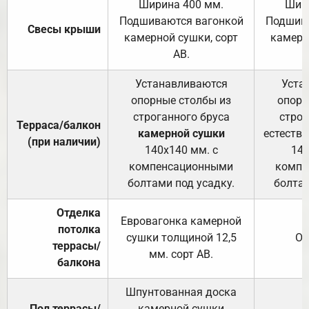
Ширина 400 мм.
Шир
Подшиваются вагонкой
Подшива
Свесы крыши
камерной сушки, сорт
камерн
АВ.
Устанавливаются
Уста
опорные столбы из
опорн
строганного бруса
строг
Терраса/балкон
камерной сушки
естеств
(при наличии)
140х140 мм. с
140
компенсационными
компе
болтами под усадку.
болтам
Отделка
Евровагонка камерной
потолка
сушки толщиной 12,5
От
террасы/
мм. сорт АВ.
балкона
Шпунтованная доска
Пол террасы/
камерной сушки