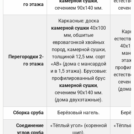
камерной сушки
,
естестве
го этажа
сечением 90х140 мм.
сечени
Каркасные: доска
камерной сушки
40х100
Карк
мм, обшитые
естеств
евровагонкой хвойных
40х10
пород, камерной сушки,
манса
Перегородки 2-
толщиной 12,5 мм. сорт
этажа
го этажа
«АВ» (дома с мансардой
профили
и в 1,5 этажа). Брусовые:
естестве
профилированный брус
сечени
камерной сушки
,
(дома 
сечением 90х140 мм.
(дома двухэтажные).
Сборка сруба
Берёзовый нагель.
Берёз
Соединение
«Тёплый угол» (коренной
«Тёплый 
углов сруба
шип).