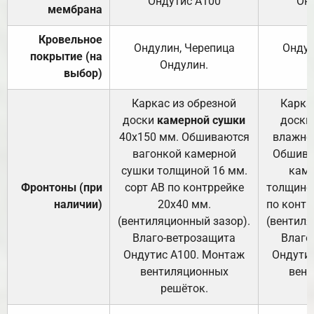
Ондутис А100
Он
мембрана
Кровельное
Ондулин, Черепица
Ондул
покрытие (на
Ондулин.
выбор)
Каркас из обрезной
Карка
доски
камерной сушки
доски
40х150 мм. Обшиваются
влажно
вагонкой камерной
Обшива
сушки толщиной 16 мм.
каме
Фронтоны (при
сорт АВ по контррейке
толщиной
наличии)
20х40 мм.
по контр
(вентиляционный зазор).
(вентиля
Влаго-ветрозащита
Влаго
Ондутис А100. Монтаж
Ондути
вентиляционных
вент
решёток.