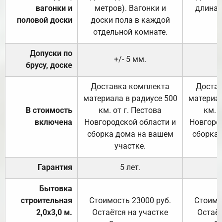
вагонки и
метров). Вагонки и
длина 
половой доски
доски пола в каждой
отдельной комнате.
Допуски по
+/- 5 мм.
брусу, доске
Доставка комплекта
Достав
материала в радиусе 500
материал
В стоимость
км. от г. Пестова
км. 
включена
Новгородской области и
Новгоро
сборка дома на вашем
сборка
участке.
Гарантия
5 лет.
Бытовка
строительная
Стоимость 23000 руб.
Стоимо
2,0х3,0 м.
Остаётся на участке
Остаёт