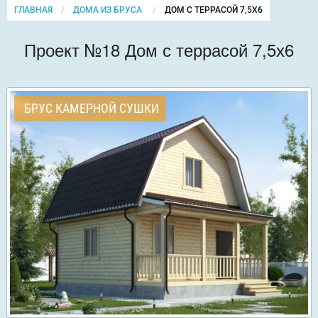
ГЛАВНАЯ
ДОМА ИЗ БРУСА
CURRENT:
ДОМ С ТЕРРАСОЙ 7,5Х6
Проект №18 Дом с террасой 7,5х6
БРУС КАМЕРНОЙ СУШКИ