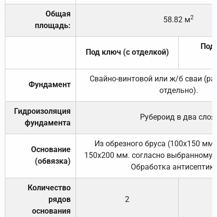
Общая
2
58.82 м
площадь:
Под 
Под ключ (с отделкой)
Свайно-винтовой или ж/б сваи (р
Фундамент
отдельно).
Гидроизоляция
Рубероид в два слоя
фундамента
Из обрезного бруса (100х150 мм.
Основание
150х200 мм. согласно выбранному с
(обвязка)
Обработка антисептик
Количество
рядов
2
основания