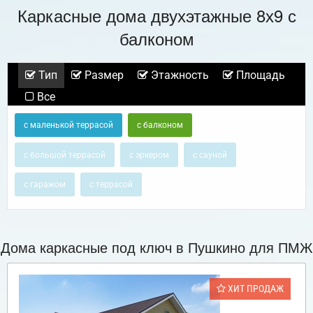
Каркасные дома двухэтажные 8х9 с
балконом
Тип
Размер
Этажность
Площадь
Все
с маленькой террасой
с балконом
с большой террасой
с эркером
с сауной
с гаражом
с террасой
Дома каркасные под ключ в Пушкино для ПМЖ
ХИТ ПРОДАЖ