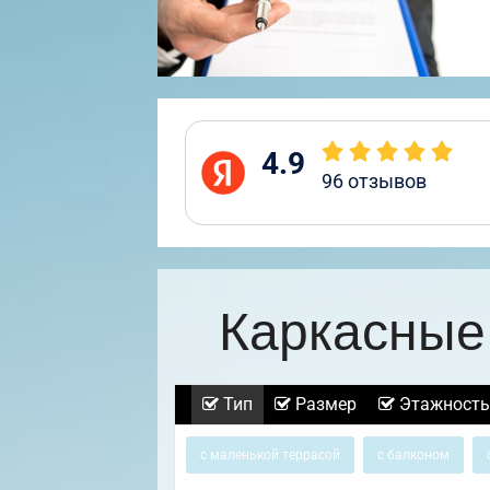
4.9
96
отзывов
Каркасные
Тип
Размер
Этажность
с маленькой террасой
с балконом