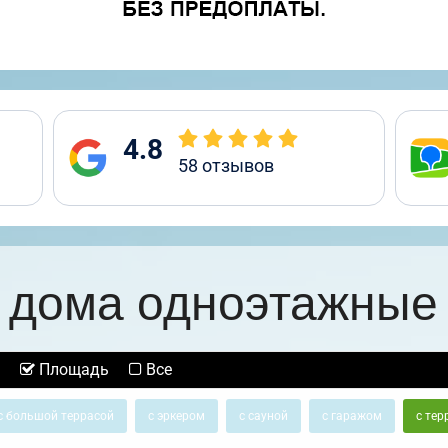
4.8
58
отзывов
 дома одноэтажные 
Площадь
Все
с большой террасой
с эркером
с сауной
с гаражом
с тер