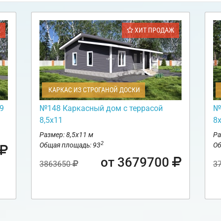
Ж
ХИТ ПРОДАЖ
КАРКАС ИЗ СТРОГАНОЙ ДОСКИ
9
№148 Каркасный дом с террасой
№
8,5х11
8
Размер: 8,5х11 м
Ра
2
Общая площадь: 93
Об
от 3679700
3863650
3