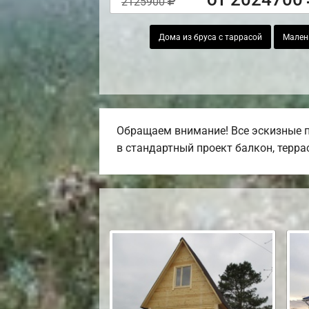
2125900
Дома из бруса с таррасой
Мален
Обращаем внимание! Все эскизные п
в стандартный проект балкон, террас