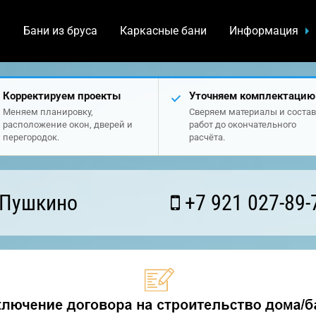
а
Бани из бруса
Каркасные бани
Информация
Корректируем проекты
Уточняем комплектацию
Меняем планировку,
Сверяем материалы и состав
расположение окон, дверей и
работ до окончательного
перегородок.
расчёта.
 Пушкино
+7 921 027-89-