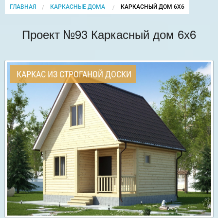
ГЛАВНАЯ
КАРКАСНЫЕ ДОМА
CURRENT:
КАРКАСНЫЙ ДОМ 6Х6
Проект №93 Каркасный дом 6х6
КАРКАС ИЗ СТРОГАНОЙ ДОСКИ