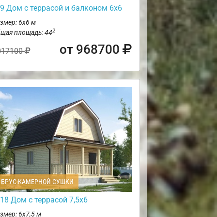
9 Дом с террасой и балконом 6х6
змер: 6х6 м
2
щая площадь: 44
от 968700
017100
БРУС КАМЕРНОЙ СУШКИ
18 Дом с террасой 7,5х6
змер: 6х7,5 м