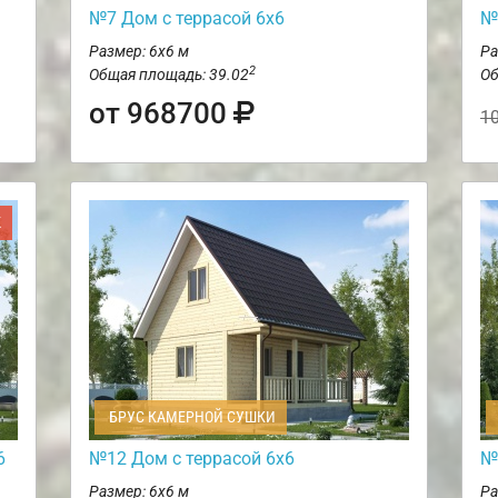
№7 Дом с террасой 6х6
№
Размер: 6х6 м
Ра
2
Общая площадь: 39.02
Об
от 968700
1
Ж
БРУС КАМЕРНОЙ СУШКИ
6
№12 Дом с террасой 6х6
№
Размер: 6х6 м
Ра