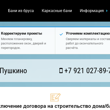
а
Бани из бруса
Каркасные бани
Информация
Корректируем проекты
Уточняем комплектацию
Меняем планировку,
Сверяем материалы и состав
расположение окон, дверей и
работ до окончательного
перегородок.
расчёта.
 Пушкино
+7 921 027-89-