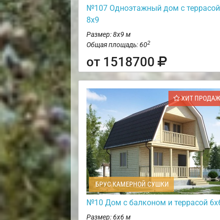
№107 Одноэтажный дом с террасой
8х9
Размер: 8х9 м
2
Общая площадь: 60
от 1518700
ХИТ ПРОДА
БРУС КАМЕРНОЙ СУШКИ
№10 Дом с балконом и террасой 6х
Размер: 6х6 м