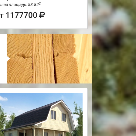
2
щая площадь: 58.82
т 1177700