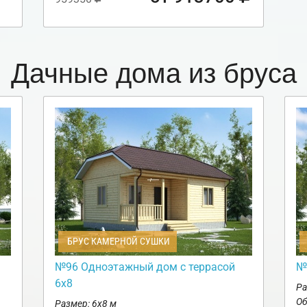
Дачные дома из бруса
БРУС КАМЕРНОЙ СУШКИ
№96 Одноэтажный дом с террасой
№
6х8
Ра
Об
Размер: 6х8 м