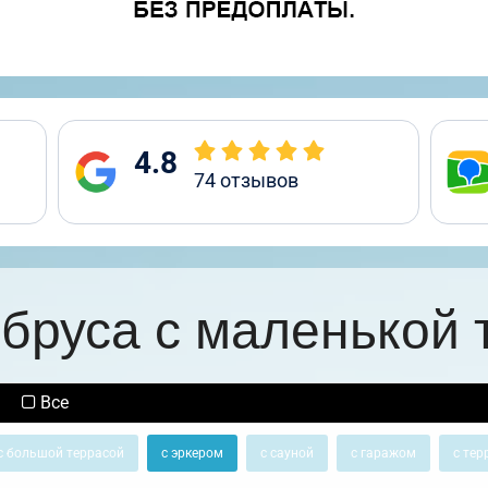
4.8
74
отзывов
 бруса с маленькой 
Все
с большой террасой
с эркером
с сауной
с гаражом
с тер