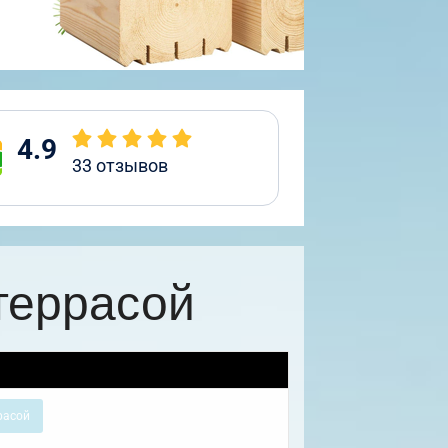
4.9
33
отзывов
террасой
расой