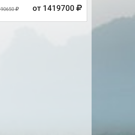
от 1419700
490650