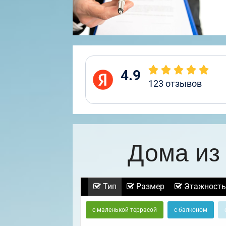
4.9
123
отзывов
Дома из
Тип
Размер
Этажность
с маленькой террасой
с балконом