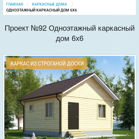
ГЛАВНАЯ
КАРКАСНЫЕ ДОМА
CURRENT:
ОДНОЭТАЖНЫЙ КАРКАСНЫЙ ДОМ 6Х6
Проект №92 Одноэтажный каркасный
дом 6х6
КАРКАС ИЗ СТРОГАНОЙ ДОСКИ