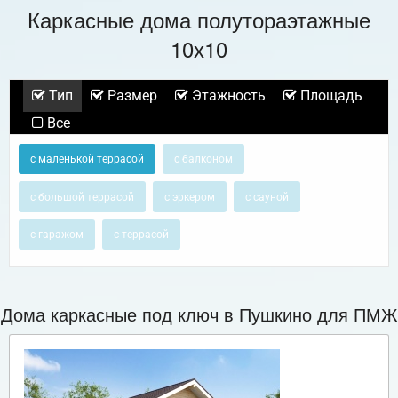
Каркасные дома полутораэтажные
10х10
Тип
Размер
Этажность
Площадь
Все
с маленькой террасой
с балконом
с большой террасой
с эркером
с сауной
с гаражом
с террасой
Дома каркасные под ключ в Пушкино для ПМЖ