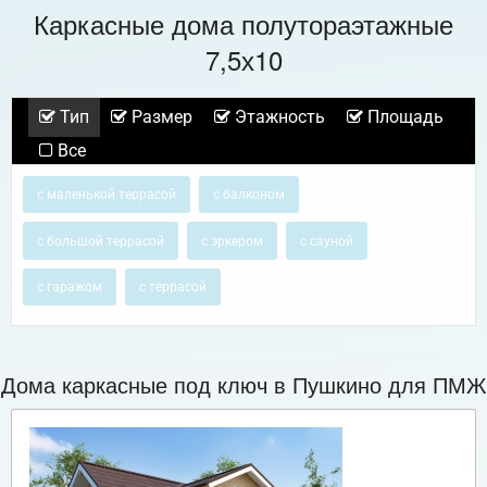
Каркасные дома полутораэтажные
7,5х10
Тип
Размер
Этажность
Площадь
Все
с маленькой террасой
с балконом
с большой террасой
с эркером
с сауной
с гаражом
с террасой
Дома каркасные под ключ в Пушкино для ПМЖ