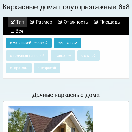
Каркасные дома полутораэтажные 6х8
Тип
Размер
Этажность
Площадь
Все
с маленькой террасой
с балконом
с большой террасой
с эркером
с сауной
с гаражом
с террасой
Дачные каркасные дома