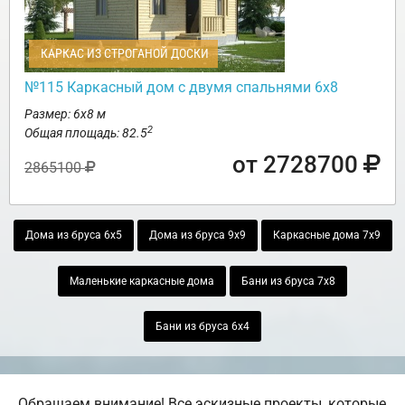
КАРКАС ИЗ СТРОГАНОЙ ДОСКИ
№115 Каркасный дом с двумя спальнями 6х8
Размер: 6х8 м
2
Общая площадь: 82.5
от 2728700
2865100
Дома из бруса 6х5
Дома из бруса 9х9
Каркасные дома 7х9
Маленькие каркасные дома
Бани из бруса 7х8
Бани из бруса 6х4
Обращаем внимание! Все эскизные проекты, которые