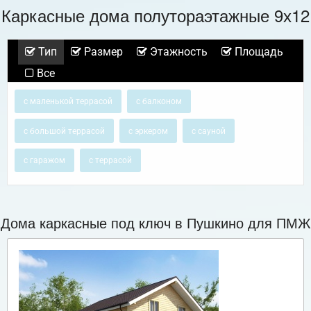
Каркасные дома полутораэтажные 9х12
Тип
Размер
Этажность
Площадь
Все
с маленькой террасой
с балконом
с большой террасой
с эркером
с сауной
с гаражом
с террасой
Дома каркасные под ключ в Пушкино для ПМЖ