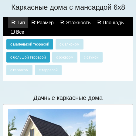
Каркасные дома с мансардой 6х8
Тип
Размер
Этажность
Площадь
Все
с маленькой террасой
с балконом
с большой террасой
с эркером
с сауной
с гаражом
с террасой
Дачные каркасные дома